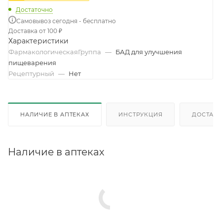
Достаточно
Самовывоз сегодня - бесплатно
Доставка от 100 ₽
Характеристики
ФармакологическаяГруппа
—
БАД для улучшения
пищеварения
Рецептурный
—
Нет
НАЛИЧИЕ В АПТЕКАХ
ИНСТРУКЦИЯ
ДОСТАВК
Наличие в аптеках