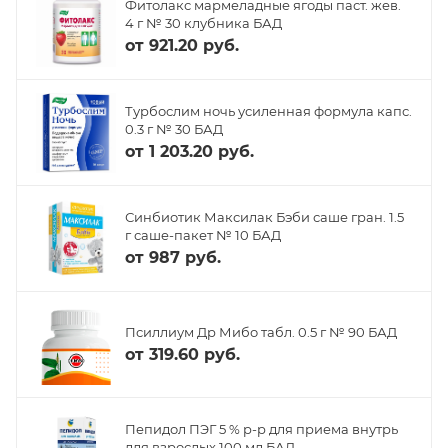
Фитолакс мармеладные ягоды паст. жев.
4 г № 30 клубника БАД
от
921.20 руб.
Турбослим ночь усиленная формула капс.
0.3 г № 30 БАД
от
1 203.20 руб.
Синбиотик Максилак Бэби саше гран. 1.5
г саше-пакет № 10 БАД
от
987 руб.
Псиллиум Др Мибо табл. 0.5 г № 90 БАД
от
319.60 руб.
Пепидол ПЭГ 5 % р-р для приема внутрь
для взрослых 100 мл БАД