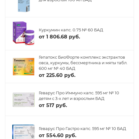
Куркумин капс. 0.75 № 60 БАД
от
1 806.68 руб.
Гепатокс БиоФорте комплекс экстрактов
овса, куркумы, бессмертника и мяты табл.
600 мг № 40 БАД
от
225.60 руб.
Геварус Про Иммуно капс. 595 мг № 10
детям с 3-х лет и взрослым БАД
от
517 руб.
Геварус Про Гастро капс. 595 мг № 10 БАД
от
554.60 руб.