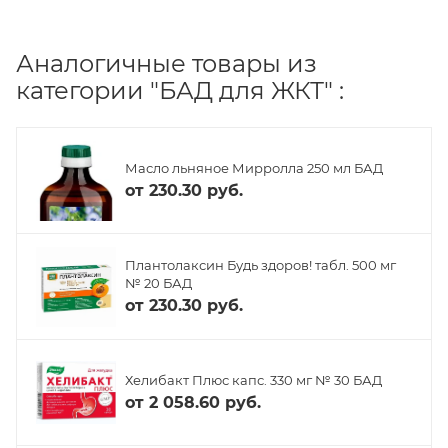
Аналогичные товары из
категории "БАД для ЖКТ" :
Масло льняное Мирролла 250 мл БАД
от
230.30 руб.
Плантолаксин Будь здоров! табл. 500 мг
№ 20 БАД
от
230.30 руб.
Хелибакт Плюс капс. 330 мг № 30 БАД
от
2 058.60 руб.