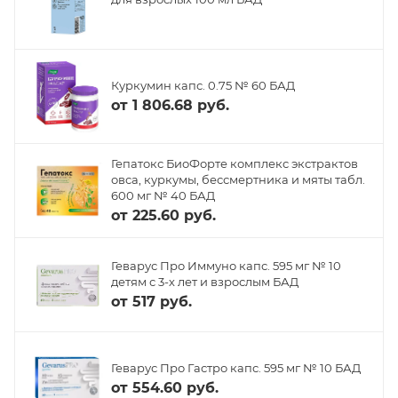
Куркумин капс. 0.75 № 60 БАД
от
1 806.68 руб.
Гепатокс БиоФорте комплекс экстрактов
овса, куркумы, бессмертника и мяты табл.
600 мг № 40 БАД
от
225.60 руб.
Геварус Про Иммуно капс. 595 мг № 10
детям с 3-х лет и взрослым БАД
от
517 руб.
Геварус Про Гастро капс. 595 мг № 10 БАД
от
554.60 руб.