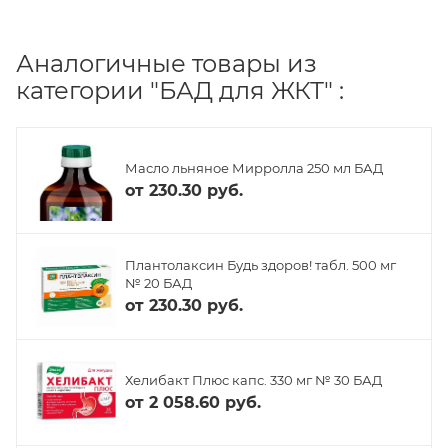
Аналогичные товары из
категории "БАД для ЖКТ" :
Масло льняное Мирролла 250 мл БАД
от
230.30 руб.
Плантолаксин Будь здоров! табл. 500 мг
№ 20 БАД
от
230.30 руб.
Хелибакт Плюс капс. 330 мг № 30 БАД
от
2 058.60 руб.