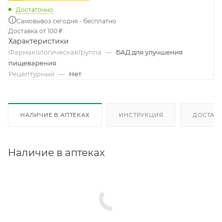
Достаточно
Самовывоз сегодня - бесплатно
Доставка от 100 ₽
Характеристики
ФармакологическаяГруппа
—
БАД для улучшения
пищеварения
Рецептурный
—
Нет
НАЛИЧИЕ В АПТЕКАХ
ИНСТРУКЦИЯ
ДОСТАВК
Наличие в аптеках