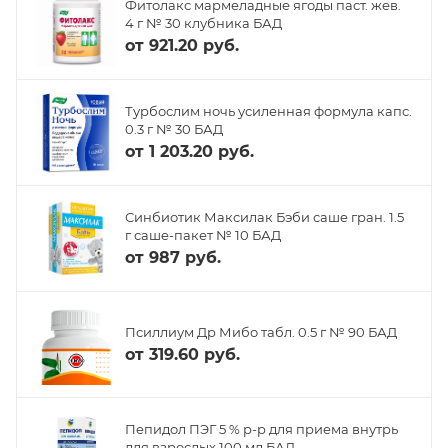
Фитолакс мармеладные ягоды паст. жев.
4 г № 30 клубника БАД
от
921.20 руб.
Турбослим ночь усиленная формула капс.
0.3 г № 30 БАД
от
1 203.20 руб.
Синбиотик Максилак Бэби саше гран. 1.5
г саше-пакет № 10 БАД
от
987 руб.
Псиллиум Др Мибо табл. 0.5 г № 90 БАД
от
319.60 руб.
Пепидол ПЭГ 5 % р-р для приема внутрь
для взрослых 100 мл БАД