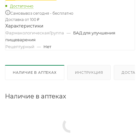
Достаточно
Самовывоз сегодня - бесплатно
Доставка от 100 ₽
Характеристики
ФармакологическаяГруппа
—
БАД для улучшения
пищеварения
Рецептурный
—
Нет
НАЛИЧИЕ В АПТЕКАХ
ИНСТРУКЦИЯ
ДОСТАВК
Наличие в аптеках