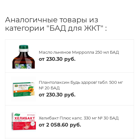
Аналогичные товары из
категории "БАД для ЖКТ" :
Масло льняное Мирролла 250 мл БАД
от
230.30 руб.
Плантолаксин Будь здоров! табл. 500 мг
№ 20 БАД
от
230.30 руб.
Хелибакт Плюс капс. 330 мг № 30 БАД
от
2 058.60 руб.