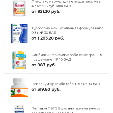
Фитолакс мармеладные ягоды паст. жев.
4 г № 30 клубника БАД
от
921.20 руб.
Турбослим ночь усиленная формула капс.
0.3 г № 30 БАД
от
1 203.20 руб.
Синбиотик Максилак Бэби саше гран. 1.5
г саше-пакет № 10 БАД
от
987 руб.
Псиллиум Др Мибо табл. 0.5 г № 90 БАД
от
319.60 руб.
Пепидол ПЭГ 5 % р-р для приема внутрь
для взрослых 100 мл БАД