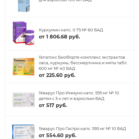
Куркумин капс. 0.75 № 60 БАД
от
1 806.68 руб.
Гепатокс БиоФорте комплекс экстрактов
овса, куркумы, бессмертника и мяты табл.
600 мг № 40 БАД
от
225.60 руб.
Геварус Про Иммуно капс. 595 мг № 10
детям с 3-х лет и взрослым БАД
от
517 руб.
Геварус Про Гастро капс. 595 мг № 10 БАД
от
554.60 руб.