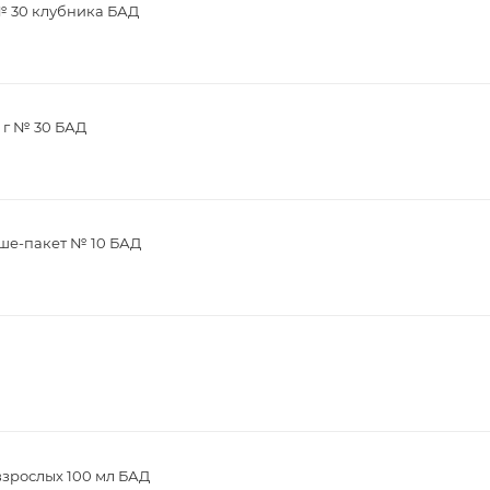
 № 30 клубника БАД
 г № 30 БАД
аше-пакет № 10 БАД
взрослых 100 мл БАД