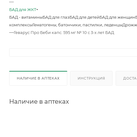
—
БАД для ЖКТ
БАД - витамины
БАД для глаз
БАД для детей
БАД для женщин
комплексы
Гематогены, батончики, пастилки, леденцы
Дрожж
—
Геварус Про Беби капс. 595 мг № 10 с 3-х лет БАД
НАЛИЧИЕ В АПТЕКАХ
ИНСТРУКЦИЯ
ДОСТА
Наличие в аптеках