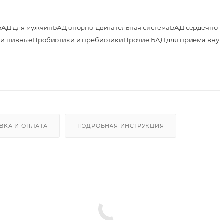
БАД для мужчин
БАД опорно-двигательная система
БАД сердечно-
и пивные
Пробиотики и пребиотики
Прочие БАД для приема вну
ВКА И ОПЛАТА
ПОДРОБНАЯ ИНСТРУКЦИЯ