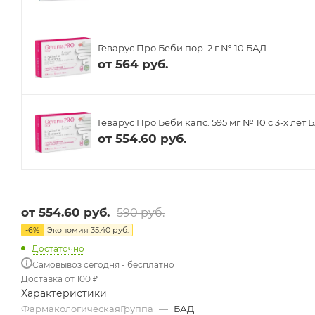
Геварус Про Беби пор. 2 г № 10 БАД
от
564 руб.
Геварус Про Беби капс. 595 мг № 10 с 3-х лет 
от
554.60 руб.
от
554.60 руб.
590 руб.
-
6
%
Экономия
35.40 руб.
Достаточно
Самовывоз сегодня - бесплатно
Доставка от 100 ₽
Характеристики
ФармакологическаяГруппа
—
БАД