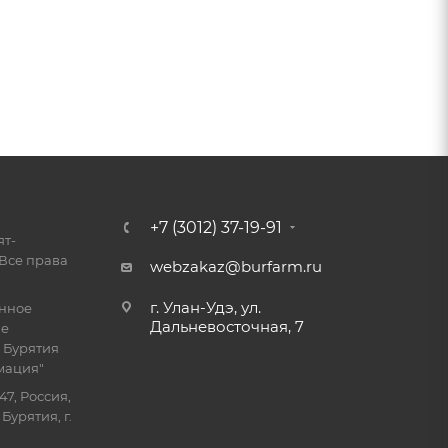
+7 (3012) 37-19-91
ят-
Все права
webzakaz@burfarm.ru
г. Улан-Удэ, ул.
енное
Дальневосточная, 7
ие
 Бурятия
мация"
47, Россия,
Бурятия, г.