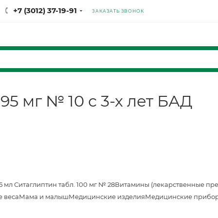
+7 (3012) 37-19-91
ЗАКАЗАТЬ ЗВОНОК
95 мг № 10 с 3-х лет БАД
25 мл
Ситаглиптин табл. 100 мг № 28
Витамины (лекарственные пр
е веса
Мама и малыш
Медицинские изделия
Медицинские прибор