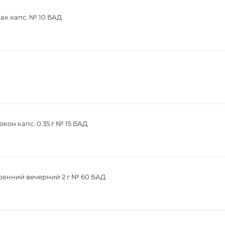
ак капс. № 10 БАД
кон капс. 0.35 г № 15 БАД
ренний вечерний 2 г № 60 БАД