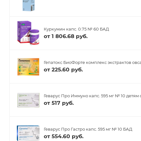
Куркумин капс. 0.75 № 60 БАД
от
1 806.68 руб.
Гепатокс БиоФорте комплекс экстрактов овса
от
225.60 руб.
Геварус Про Иммуно капс. 595 мг № 10 детям 
от
517 руб.
Геварус Про Гастро капс. 595 мг № 10 БАД
от
554.60 руб.