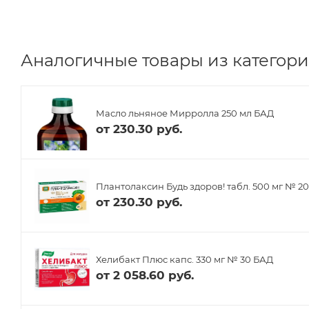
Аналогичные товары из категори
Масло льняное Мирролла 250 мл БАД
от
230.30 руб.
Плантолаксин Будь здоров! табл. 500 мг № 2
от
230.30 руб.
Хелибакт Плюс капс. 330 мг № 30 БАД
от
2 058.60 руб.