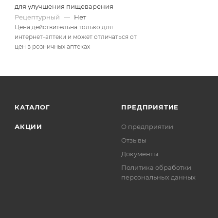
для улучшения пищеварения
Рецептурный
—
Нет
Цена действительна только для
интернет-аптеки и может отличаться от
цен в розничных аптеках
КАТАЛОГ
ПРЕДПРИЯТИЕ
АКЦИИ
О предприятии
Отзывы
Документы
Политика обработки
персональных данных