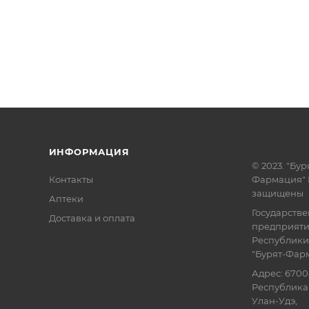
ИНФОРМАЦИЯ
© 2023. "Бур
Контакты
Фармация" 
защищены
Аптеки
Государств
Доставка и оплата
предприят
Республики
"Бурят-Фар
Адрес: 6700
Республика 
Улан-Удэ,