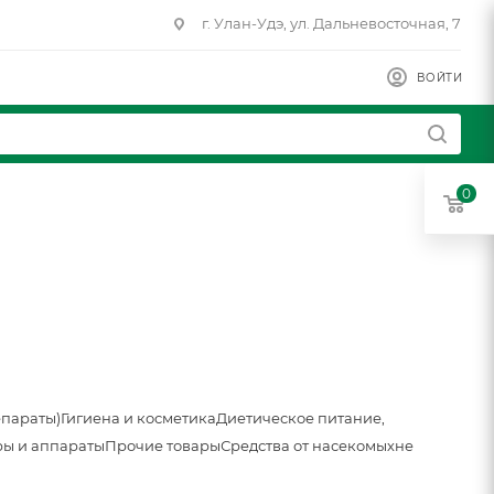
г. Улан-Удэ, ул. Дальневосточная, 7
ВОЙТИ
0
епараты)
Гигиена и косметика
Диетическое питание,
ы и аппараты
Прочие товары
Средства от насекомых
не