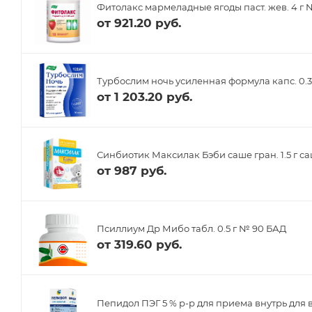
Фитолакс мармеладные ягоды паст. жев. 4 г
от
921.20 руб.
Турбослим ночь усиленная формула капс. 0.3
от
1 203.20 руб.
Синбиотик Максилак Бэби саше гран. 1.5 г с
от
987 руб.
Псиллиум Др Мибо табл. 0.5 г № 90 БАД
от
319.60 руб.
Пепидол ПЭГ 5 % р-р для приема внутрь для 