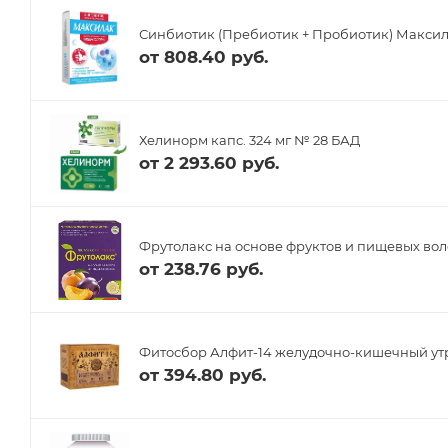
Синбиотик (Пребиотик + Пробиотик) Максил
от
808.40 руб.
Хелинорм капс. 324 мг № 28 БАД
от
2 293.60 руб.
Фрутолакс на основе фруктов и пищевых воло
от
238.76 руб.
Фитосбор Алфит-14 желудочно-кишечный ут
от
394.80 руб.