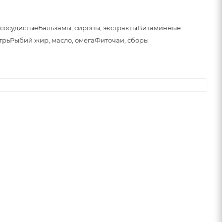
сосудистые
Бальзамы, сиропы, экстракты
Витаминные
трь
Рыбий жир, масло, омега
Фиточаи, сборы