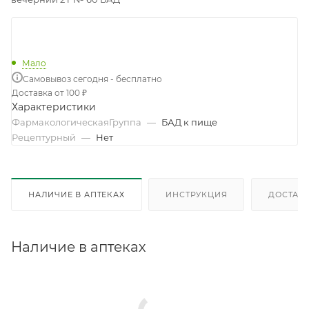
Мало
Самовывоз сегодня - бесплатно
Доставка от 100 ₽
Характеристики
ФармакологическаяГруппа
—
БАД к пище
Рецептурный
—
Нет
НАЛИЧИЕ В АПТЕКАХ
ИНСТРУКЦИЯ
ДОСТАВК
Наличие в аптеках