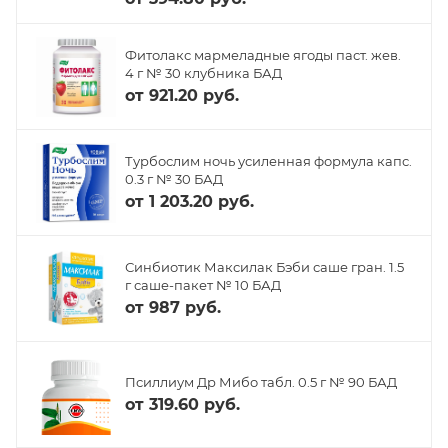
Фитолакс мармеладные ягоды паст. жев.
4 г № 30 клубника БАД
от
921.20 руб.
Турбослим ночь усиленная формула капс.
0.3 г № 30 БАД
от
1 203.20 руб.
Синбиотик Максилак Бэби саше гран. 1.5
г саше-пакет № 10 БАД
от
987 руб.
Псиллиум Др Мибо табл. 0.5 г № 90 БАД
от
319.60 руб.