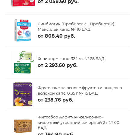
от
2 058.60 руб.
Синбиотик (Пребиотик + Пробиотик)
Максилак капс. № 10 БАД
от
808.40 руб.
Хелинорм капс. 324 мг № 28 БАД
от
2 293.60 руб.
Фрутолакс на основе фруктов и пищевых
волокон капс. 0.35 г № 15 БАД
от
238.76 руб.
Фитосбор Алфит-14 желудочно-
кишечный утренний вечерний 2 г № 60
БАД
от
394.80 руб.