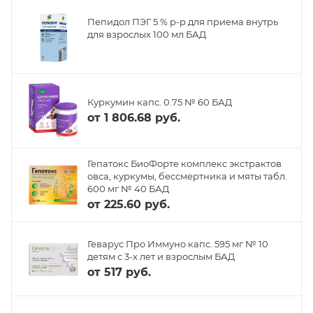
Пепидол ПЭГ 5 % р-р для приема внутрь
для взрослых 100 мл БАД
Куркумин капс. 0.75 № 60 БАД
от
1 806.68 руб.
Гепатокс БиоФорте комплекс экстрактов
овса, куркумы, бессмертника и мяты табл.
600 мг № 40 БАД
от
225.60 руб.
Геварус Про Иммуно капс. 595 мг № 10
детям с 3-х лет и взрослым БАД
от
517 руб.