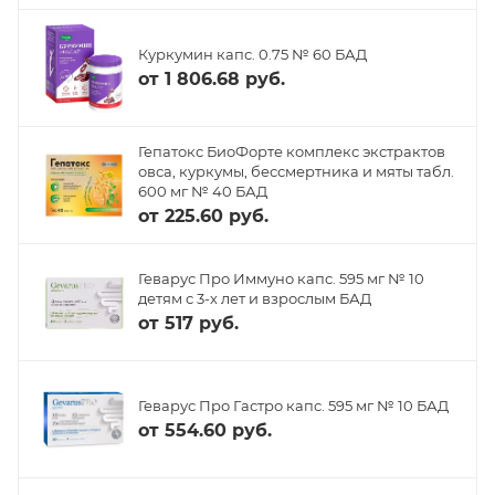
Куркумин капс. 0.75 № 60 БАД
от
1 806.68 руб.
Гепатокс БиоФорте комплекс экстрактов
овса, куркумы, бессмертника и мяты табл.
600 мг № 40 БАД
от
225.60 руб.
Геварус Про Иммуно капс. 595 мг № 10
детям с 3-х лет и взрослым БАД
от
517 руб.
Геварус Про Гастро капс. 595 мг № 10 БАД
от
554.60 руб.