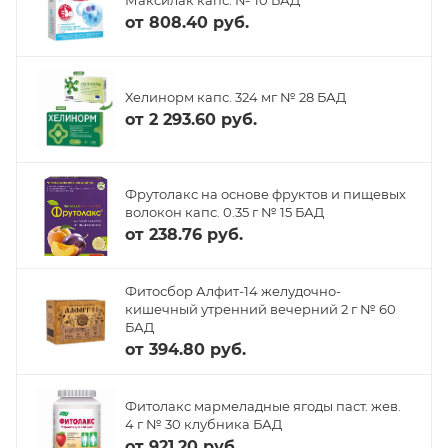
от
808.40 руб.
Хелинорм капс. 324 мг № 28 БАД
от
2 293.60 руб.
Фрутолакс на основе фруктов и пищевых
волокон капс. 0.35 г № 15 БАД
от
238.76 руб.
Фитосбор Алфит-14 желудочно-
кишечный утренний вечерний 2 г № 60
БАД
от
394.80 руб.
Фитолакс мармеладные ягоды паст. жев.
4 г № 30 клубника БАД
от
921.20 руб.