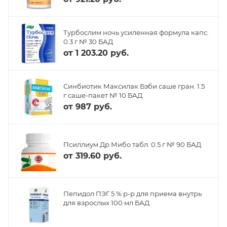
Турбослим ночь усиленная формула капс.
0.3 г № 30 БАД
от
1 203.20 руб.
Синбиотик Максилак Бэби саше гран. 1.5
г саше-пакет № 10 БАД
от
987 руб.
Псиллиум Др Мибо табл. 0.5 г № 90 БАД
от
319.60 руб.
Пепидол ПЭГ 5 % р-р для приема внутрь
для взрослых 100 мл БАД