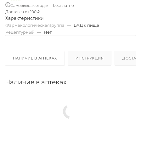
Самовывоз сегодня - бесплатно
Доставка от 100 ₽
Характеристики
ФармакологическаяГруппа
—
БАД к пище
Рецептурный
—
Нет
НАЛИЧИЕ В АПТЕКАХ
ИНСТРУКЦИЯ
ДОСТАВК
Наличие в аптеках