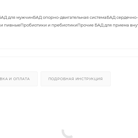
БАД для мужчин
БАД опорно-двигательная система
БАД сердечно-
и пивные
Пробиотики и пребиотики
Прочие БАД для приема вну
ВКА И ОПЛАТА
ПОДРОБНАЯ ИНСТРУКЦИЯ