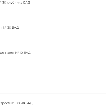
 № 30 клубника БАД
 г № 30 БАД
аше-пакет № 10 БАД
взрослых 100 мл БАД