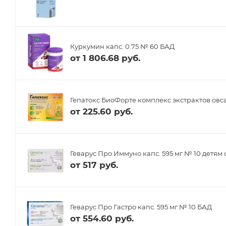
Куркумин капс. 0.75 № 60 БАД
от
1 806.68 руб.
Гепатокс БиоФорте комплекс экстрактов овса
от
225.60 руб.
Геварус Про Иммуно капс. 595 мг № 10 детям 
от
517 руб.
Геварус Про Гастро капс. 595 мг № 10 БАД
от
554.60 руб.