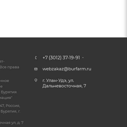
+7 (3012) 37-19-91
ят-
Все права
webzakaz@burfarm.ru
г. Улан-Удэ, ул.
енное
Дальневосточная, 7
ие
 Бурятия
мация"
47, Россия,
Бурятия, г.
ная ул, д. 7