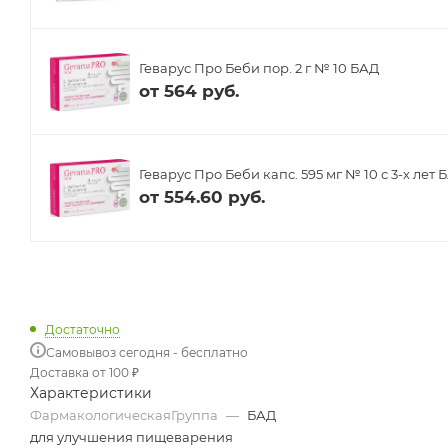
Геварус Про Беби пор. 2 г № 10 БАД
от
564 руб.
Геварус Про Беби капс. 595 мг № 10 с 3-х лет 
от
554.60 руб.
Достаточно
Самовывоз сегодня - бесплатно
Доставка от 100 ₽
Характеристики
ФармакологическаяГруппа
—
БАД
для улучшения пищеварения