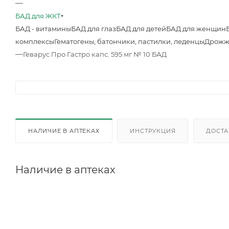
—
БАД для ЖКТ
БАД - витамины
БАД для глаз
БАД для детей
БАД для женщин
комплексы
Гематогены, батончики, пастилки, леденцы
Дрожж
—
Геварус Про Гастро капс. 595 мг № 10 БАД
НАЛИЧИЕ В АПТЕКАХ
ИНСТРУКЦИЯ
ДОСТА
Наличие в аптеках