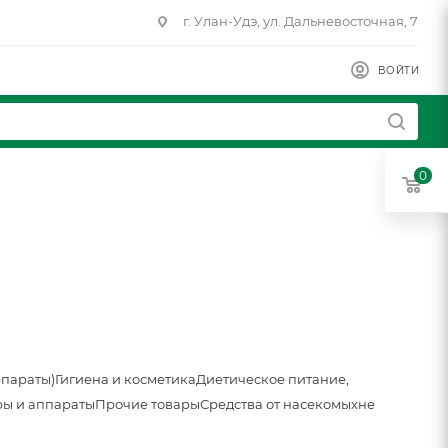
г. Улан-Удэ, ул. Дальневосточная, 7
ВОЙТИ
0
епараты)
Гигиена и косметика
Диетическое питание,
ы и аппараты
Прочие товары
Средства от насекомых
не