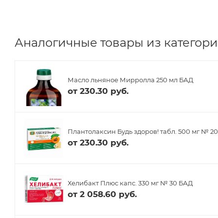
Аналогичные товары из категори
Масло льняное Мирролла 250 мл БАД
от
230.30 руб.
Плантолаксин Будь здоров! табл. 500 мг № 2
от
230.30 руб.
Хелибакт Плюс капс. 330 мг № 30 БАД
от
2 058.60 руб.