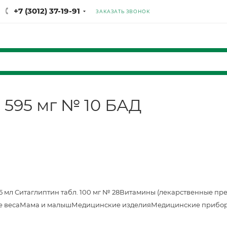
+7 (3012) 37-19-91
ЗАКАЗАТЬ ЗВОНОК
. 595 мг № 10 БАД
25 мл
Ситаглиптин табл. 100 мг № 28
Витамины (лекарственные пр
е веса
Мама и малыш
Медицинские изделия
Медицинские прибор