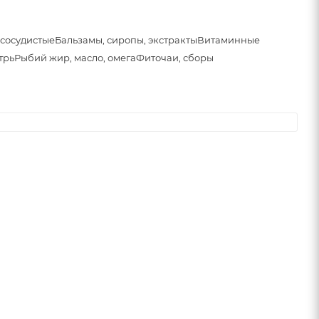
сосудистые
Бальзамы, сиропы, экстракты
Витаминные
трь
Рыбий жир, масло, омега
Фиточаи, сборы