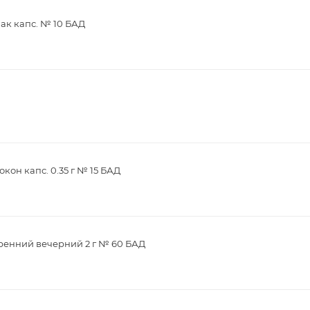
ак капс. № 10 БАД
кон капс. 0.35 г № 15 БАД
ренний вечерний 2 г № 60 БАД