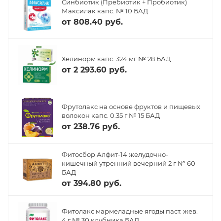
Синбиотик (Пребиотик + Пробиотик)
Максилак капс. № 10 БАД
от
808.40 руб.
Хелинорм капс. 324 мг № 28 БАД
от
2 293.60 руб.
Фрутолакс на основе фруктов и пищевых
волокон капс. 0.35 г № 15 БАД
от
238.76 руб.
Фитосбор Алфит-14 желудочно-
кишечный утренний вечерний 2 г № 60
БАД
от
394.80 руб.
Фитолакс мармеладные ягоды паст. жев.
4 г № 30 клубника БАД