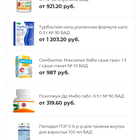
от
921.20 руб.
Турбослим ночь усиленная формула капс.
0.3 г № 30 БАД
от
1 203.20 руб.
Синбиотик Максилак Бэби саше гран. 1.5
г саше-пакет № 10 БАД
от
987 руб.
Псиллиум Др Мибо табл. 0.5 г № 90 БАД
от
319.60 руб.
Пепидол ПЭГ 5 % р-р для приема внутрь
для взрослых 100 мл БАД