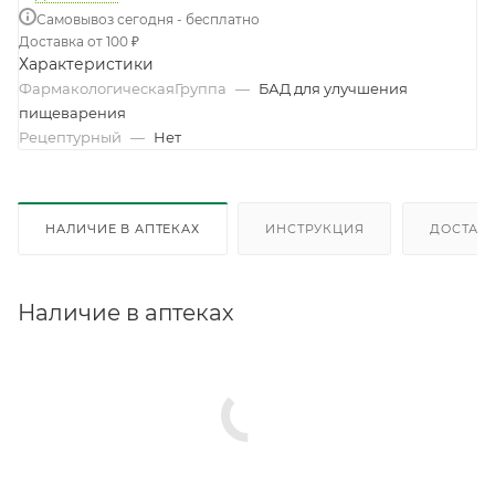
Самовывоз сегодня - бесплатно
Доставка от 100 ₽
Характеристики
ФармакологическаяГруппа
—
БАД для улучшения
пищеварения
Рецептурный
—
Нет
НАЛИЧИЕ В АПТЕКАХ
ИНСТРУКЦИЯ
ДОСТАВК
Наличие в аптеках