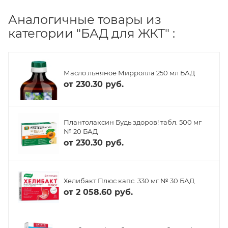
Аналогичные товары из
категории "БАД для ЖКТ" :
Масло льняное Мирролла 250 мл БАД
от
230.30 руб.
Плантолаксин Будь здоров! табл. 500 мг
№ 20 БАД
от
230.30 руб.
Хелибакт Плюс капс. 330 мг № 30 БАД
от
2 058.60 руб.