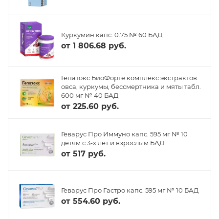
Куркумин капс. 0.75 № 60 БАД
от
1 806.68 руб.
Гепатокс БиоФорте комплекс экстрактов
овса, куркумы, бессмертника и мяты табл.
600 мг № 40 БАД
от
225.60 руб.
Геварус Про Иммуно капс. 595 мг № 10
детям с 3-х лет и взрослым БАД
от
517 руб.
Геварус Про Гастро капс. 595 мг № 10 БАД
от
554.60 руб.