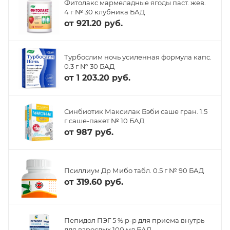
Фитолакс мармеладные ягоды паст. жев.
4 г № 30 клубника БАД
от
921.20 руб.
Турбослим ночь усиленная формула капс.
0.3 г № 30 БАД
от
1 203.20 руб.
Синбиотик Максилак Бэби саше гран. 1.5
г саше-пакет № 10 БАД
от
987 руб.
Псиллиум Др Мибо табл. 0.5 г № 90 БАД
от
319.60 руб.
Пепидол ПЭГ 5 % р-р для приема внутрь
для взрослых 100 мл БАД