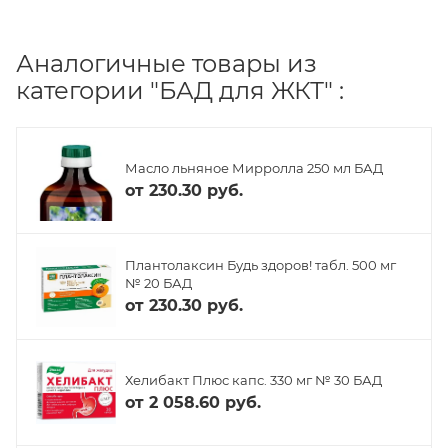
Аналогичные товары из
категории "БАД для ЖКТ" :
Масло льняное Мирролла 250 мл БАД
от
230.30 руб.
Плантолаксин Будь здоров! табл. 500 мг
№ 20 БАД
от
230.30 руб.
Хелибакт Плюс капс. 330 мг № 30 БАД
от
2 058.60 руб.