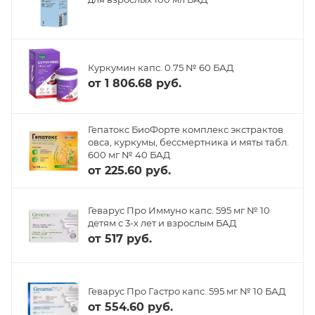
Куркумин капс. 0.75 № 60 БАД
от
1 806.68 руб.
Гепатокс БиоФорте комплекс экстрактов
овса, куркумы, бессмертника и мяты табл.
600 мг № 40 БАД
от
225.60 руб.
Геварус Про Иммуно капс. 595 мг № 10
детям с 3-х лет и взрослым БАД
от
517 руб.
Геварус Про Гастро капс. 595 мг № 10 БАД
от
554.60 руб.