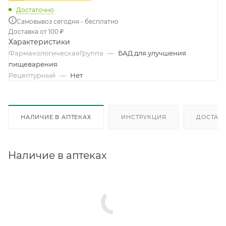
Достаточно
Самовывоз сегодня - бесплатно
Доставка от 100 ₽
Характеристики
ФармакологическаяГруппа
—
БАД для улучшения
пищеварения
Рецептурный
—
Нет
НАЛИЧИЕ В АПТЕКАХ
ИНСТРУКЦИЯ
ДОСТАВК
Наличие в аптеках