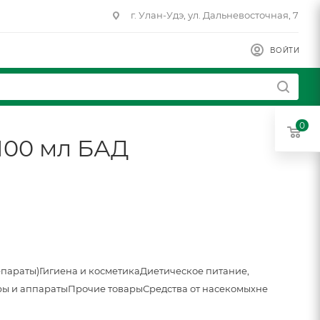
г. Улан-Удэ, ул. Дальневосточная, 7
ВОЙТИ
0
100 мл БАД
епараты)
Гигиена и косметика
Диетическое питание,
ы и аппараты
Прочие товары
Средства от насекомых
не