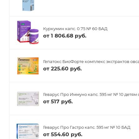
Куркумин капс. 0.75 № 60 БАД
от
1 806.68 руб.
Гепатокс БиоФорте комплекс экстрактов овса
от
225.60 руб.
Геварус Про Иммуно капс. 595 мг № 10 детям 
от
517 руб.
Геварус Про Гастро капс. 595 мг № 10 БАД
от
554.60 руб.