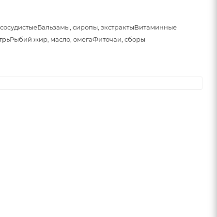
сосудистые
Бальзамы, сиропы, экстракты
Витаминные
трь
Рыбий жир, масло, омега
Фиточаи, сборы