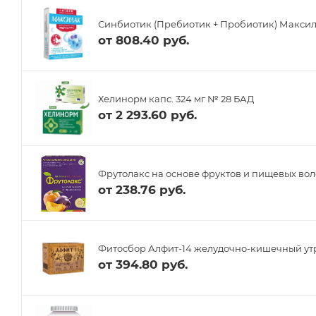
Синбиотик (Пребиотик + Пробиотик) Максил
от
808.40 руб.
Хелинорм капс. 324 мг № 28 БАД
от
2 293.60 руб.
Фрутолакс на основе фруктов и пищевых воло
от
238.76 руб.
Фитосбор Алфит-14 желудочно-кишечный ут
от
394.80 руб.