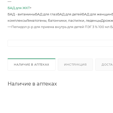
—
БАД для ЖКТ
БАД - витамины
БАД для глаз
БАД для детей
БАД для женщин
комплексы
Гематогены, батончики, пастилки, леденцы
Дрожж
—
Пепидол р-р для приема внутрь для детей ПЭГ 3 % 100 мл 
НАЛИЧИЕ В АПТЕКАХ
ИНСТРУКЦИЯ
ДОСТА
Наличие в аптеках