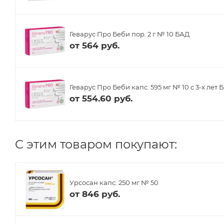
Геварус Про Беби пор. 2 г № 10 БАД
от
564 руб.
Геварус Про Беби капс. 595 мг № 10 с 3-х лет 
от
554.60 руб.
C этим товаром покупают:
Урсосан капс. 250 мг № 50
от
846 руб.