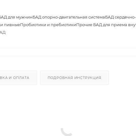
БАД для мужчин
БАД опорно-двигательная система
БАД сердечно-
и пивные
Пробиотики и пребиотики
Прочие БАД для приема вну
БАД
ВКА И ОПЛАТА
ПОДРОБНАЯ ИНСТРУКЦИЯ