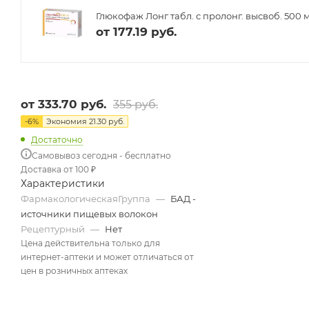
Глюкофаж Лонг табл. с пролонг. высвоб. 500 
от
177.19 руб.
от
333.70 руб.
355 руб.
-
6
%
Экономия
21.30 руб.
Достаточно
Самовывоз сегодня - бесплатно
Доставка от 100 ₽
Характеристики
ФармакологическаяГруппа
—
БАД -
источники пищевых волокон
Рецептурный
—
Нет
Цена действительна только для
интернет-аптеки и может отличаться от
цен в розничных аптеках