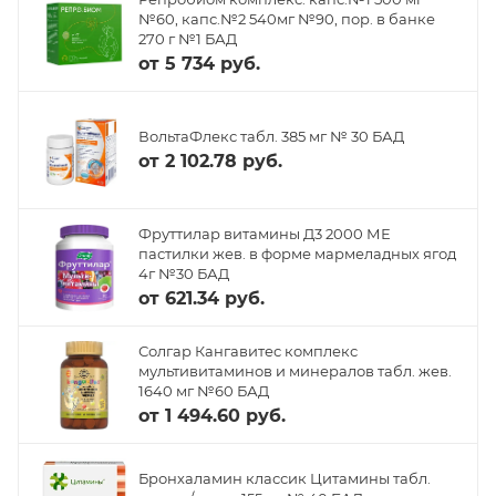
№60, капс.№2 540мг №90, пор. в банке
270 г №1 БАД
от
5 734 руб.
ВольтаФлекс табл. 385 мг № 30 БАД
от
2 102.78 руб.
Фруттилар витамины Д3 2000 МЕ
пастилки жев. в форме мармеладных ягод
4г №30 БАД
от
621.34 руб.
Солгар Кангавитес комплекс
мультивитаминов и минералов табл. жев.
1640 мг №60 БАД
от
1 494.60 руб.
Бронхаламин классик Цитамины табл.