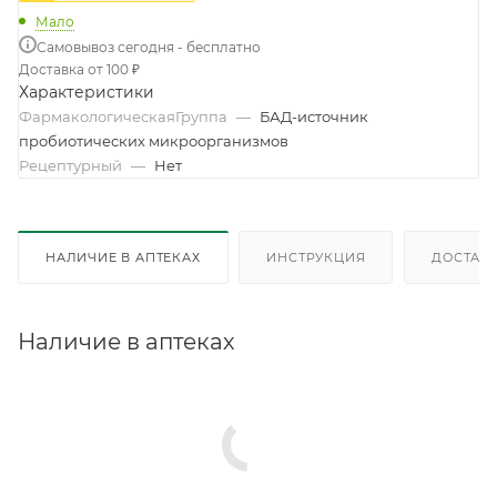
Мало
Самовывоз сегодня - бесплатно
Доставка от 100 ₽
Характеристики
ФармакологическаяГруппа
—
БАД-источник
пробиотических микроорганизмов
Рецептурный
—
Нет
НАЛИЧИЕ В АПТЕКАХ
ИНСТРУКЦИЯ
ДОСТАВК
Наличие в аптеках