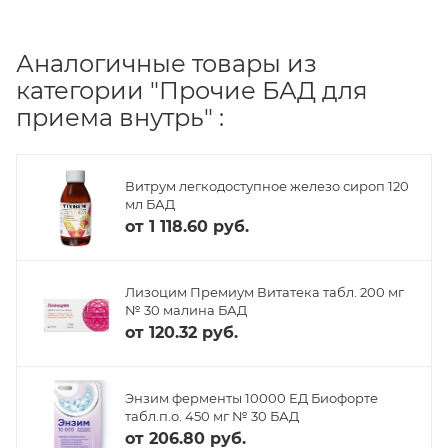
Аналогичные товары из
категории "Прочие БАД для
приема внутрь" :
Витрум легкодоступное железо сироп 120
мл БАД
от
1 118.60 руб.
Лизоцим Премиум Витатека табл. 200 мг
№ 30 малина БАД
от
120.32 руб.
Энзим ферменты 10000 ЕД Биофорте
табл.п.о. 450 мг № 30 БАД
от
206.80 руб.