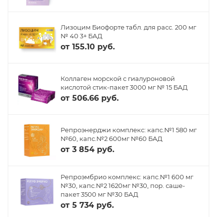
Лизоцим Биофорте табл. для расс. 200 мг
№ 40 3+ БАД
от
155.10 руб.
Коллаген морской с гиалуроновой
кислотой стик-пакет 3000 мг № 15 БАД
от
506.66 руб.
Репроэнерджи комплекс: капс.№1 580 мг
№60, капс.№2 600мг №60 БАД
от
3 854 руб.
Репроэмбрио комплекс: капс.№1 600 мг
№30, капс.№2 1620мг №30, пор. саше-
пакет 3500 мг №30 БАД
от
5 734 руб.