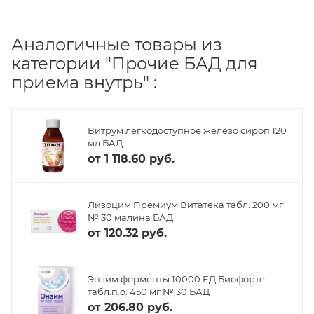
Аналогичные товары из
категории "Прочие БАД для
приема внутрь" :
Витрум легкодоступное железо сироп 120
мл БАД
от
1 118.60 руб.
Лизоцим Премиум Витатека табл. 200 мг
№ 30 малина БАД
от
120.32 руб.
Энзим ферменты 10000 ЕД Биофорте
табл.п.о. 450 мг № 30 БАД
от
206.80 руб.