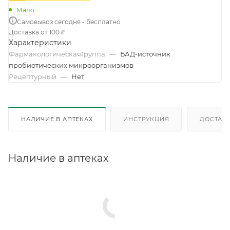
Мало
Самовывоз сегодня - бесплатно
Доставка от 100 ₽
Характеристики
ФармакологическаяГруппа
—
БАД-источник
пробиотических микроорганизмов
Рецептурный
—
Нет
НАЛИЧИЕ В АПТЕКАХ
ИНСТРУКЦИЯ
ДОСТАВК
Наличие в аптеках