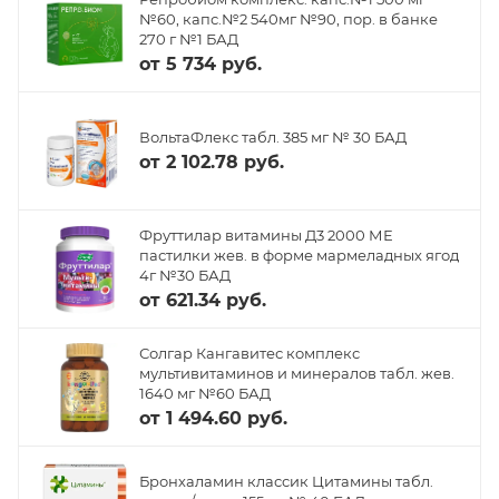
№60, капс.№2 540мг №90, пор. в банке
270 г №1 БАД
от
5 734 руб.
ВольтаФлекс табл. 385 мг № 30 БАД
от
2 102.78 руб.
Фруттилар витамины Д3 2000 МЕ
пастилки жев. в форме мармеладных ягод
4г №30 БАД
от
621.34 руб.
Солгар Кангавитес комплекс
мультивитаминов и минералов табл. жев.
1640 мг №60 БАД
от
1 494.60 руб.
Бронхаламин классик Цитамины табл.