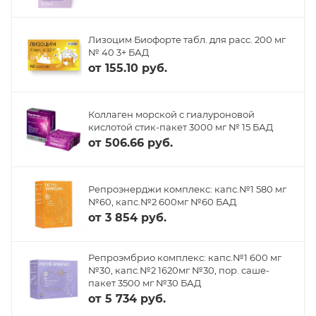
Лизоцим Биофорте табл. для расс. 200 мг
№ 40 3+ БАД
от
155.10 руб.
Коллаген морской с гиалуроновой
кислотой стик-пакет 3000 мг № 15 БАД
от
506.66 руб.
Репроэнерджи комплекс: капс.№1 580 мг
№60, капс.№2 600мг №60 БАД
от
3 854 руб.
Репроэмбрио комплекс: капс.№1 600 мг
№30, капс.№2 1620мг №30, пор. саше-
пакет 3500 мг №30 БАД
от
5 734 руб.