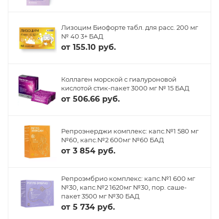
Лизоцим Биофорте табл. для расс. 200 мг
№ 40 3+ БАД
от
155.10 руб.
Коллаген морской с гиалуроновой
кислотой стик-пакет 3000 мг № 15 БАД
от
506.66 руб.
Репроэнерджи комплекс: капс.№1 580 мг
№60, капс.№2 600мг №60 БАД
от
3 854 руб.
Репроэмбрио комплекс: капс.№1 600 мг
№30, капс.№2 1620мг №30, пор. саше-
пакет 3500 мг №30 БАД
от
5 734 руб.