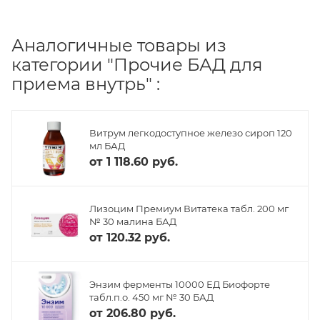
Аналогичные товары из
категории "Прочие БАД для
приема внутрь" :
Витрум легкодоступное железо сироп 120
мл БАД
от
1 118.60 руб.
Лизоцим Премиум Витатека табл. 200 мг
№ 30 малина БАД
от
120.32 руб.
Энзим ферменты 10000 ЕД Биофорте
табл.п.о. 450 мг № 30 БАД
от
206.80 руб.