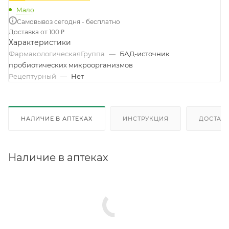
Мало
Самовывоз сегодня - бесплатно
Доставка от 100 ₽
Характеристики
ФармакологическаяГруппа
—
БАД-источник
пробиотических микроорганизмов
Рецептурный
—
Нет
НАЛИЧИЕ В АПТЕКАХ
ИНСТРУКЦИЯ
ДОСТАВК
Наличие в аптеках