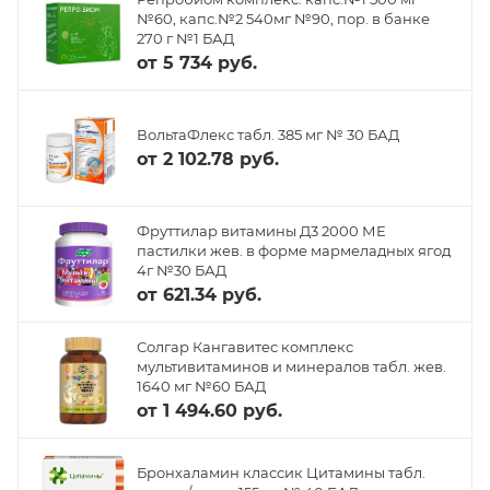
№60, капс.№2 540мг №90, пор. в банке
270 г №1 БАД
от
5 734 руб.
ВольтаФлекс табл. 385 мг № 30 БАД
от
2 102.78 руб.
Фруттилар витамины Д3 2000 МЕ
пастилки жев. в форме мармеладных ягод
4г №30 БАД
от
621.34 руб.
Солгар Кангавитес комплекс
мультивитаминов и минералов табл. жев.
1640 мг №60 БАД
от
1 494.60 руб.
Бронхаламин классик Цитамины табл.