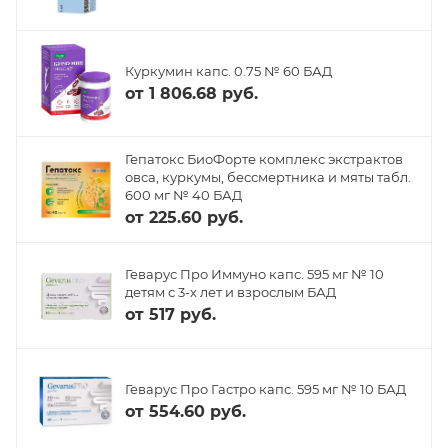
Куркумин капс. 0.75 № 60 БАД
от
1 806.68 руб.
Гепатокс БиоФорте комплекс экстрактов
овса, куркумы, бессмертника и мяты табл.
600 мг № 40 БАД
от
225.60 руб.
Геварус Про Иммуно капс. 595 мг № 10
детям с 3-х лет и взрослым БАД
от
517 руб.
Геварус Про Гастро капс. 595 мг № 10 БАД
от
554.60 руб.