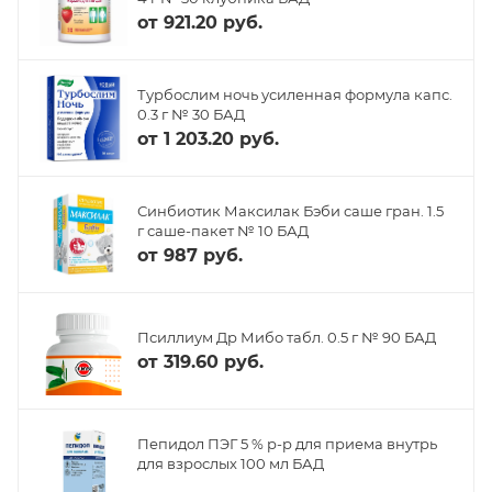
от
921.20 руб.
Турбослим ночь усиленная формула капс.
0.3 г № 30 БАД
от
1 203.20 руб.
Синбиотик Максилак Бэби саше гран. 1.5
г саше-пакет № 10 БАД
от
987 руб.
Псиллиум Др Мибо табл. 0.5 г № 90 БАД
от
319.60 руб.
Пепидол ПЭГ 5 % р-р для приема внутрь
для взрослых 100 мл БАД