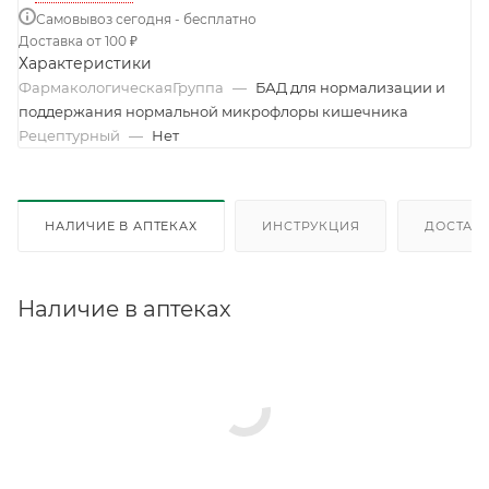
Самовывоз сегодня - бесплатно
Доставка от 100 ₽
Характеристики
ФармакологическаяГруппа
—
БАД для нормализации и
поддержания нормальной микрофлоры кишечника
Рецептурный
—
Нет
НАЛИЧИЕ В АПТЕКАХ
ИНСТРУКЦИЯ
ДОСТАВК
Наличие в аптеках