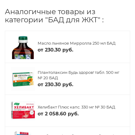
Аналогичные товары из
категории "БАД для ЖКТ" :
Масло льняное Мирролла 250 мл БАД
от
230.30 руб.
Плантолаксин Будь здоров! табл. 500 мг
№ 20 БАД
от
230.30 руб.
Хелибакт Плюс капс. 330 мг № 30 БАД
от
2 058.60 руб.