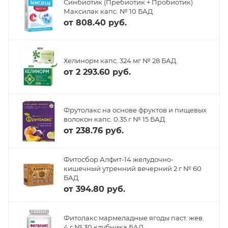
Синбиотик (Пребиотик + Пробиотик)
Максилак капс. № 10 БАД
от
808.40 руб.
Хелинорм капс. 324 мг № 28 БАД
от
2 293.60 руб.
Фрутолакс на основе фруктов и пищевых
волокон капс. 0.35 г № 15 БАД
от
238.76 руб.
Фитосбор Алфит-14 желудочно-
кишечный утренний вечерний 2 г № 60
БАД
от
394.80 руб.
Фитолакс мармеладные ягоды паст. жев.
4 г № 30 клубника БАД