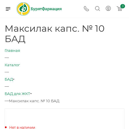
0
Максилак капс. № 10
БАД
Главная
—
Каталог
—
БАД
—
БАД для ЖКТ
—
Максилак капс. № 10 БАД
Нет в наличии