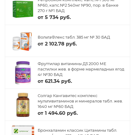
№60, капс.№2 540мг №90, пор. в банке
270 г №1 БАД
от
5 734 руб.
ВольтаФлекс табл. 385 мг № 30 БАД
от
2 102.78 руб.
Фруттилар витамины Д3 2000 МЕ
пастилки жев. в форме мармеладных ягод
4г №30 БАД
от
621.34 руб.
Солгар Кангавитес комплекс
мультивитаминов и минералов табл. жев.
1640 мг №60 БАД
от
1 494.60 руб.
Бронхаламин классик Цитамины табл.