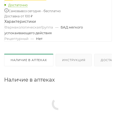
Достаточно
Самовывоз сегодня - бесплатно
Доставка от 100 ₽
Характеристики
ФармакологическаяГруппа
—
БАД мягкого
успокаивающего действия
Рецептурный
—
Нет
НАЛИЧИЕ В АПТЕКАХ
ИНСТРУКЦИЯ
ДОСТАВК
Наличие в аптеках