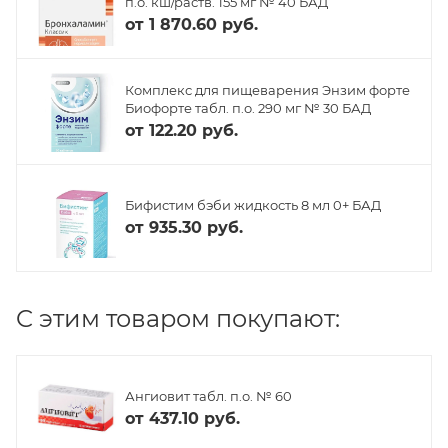
п.о. кш/раств. 155 мг № 40 БАД
от
1 870.60 руб.
Комплекс для пищеварения Энзим форте
Биофорте табл. п.о. 290 мг № 30 БАД
от
122.20 руб.
Бифистим бэби жидкость 8 мл 0+ БАД
от
935.30 руб.
C этим товаром покупают:
Ангиовит табл. п.о. № 60
от
437.10 руб.