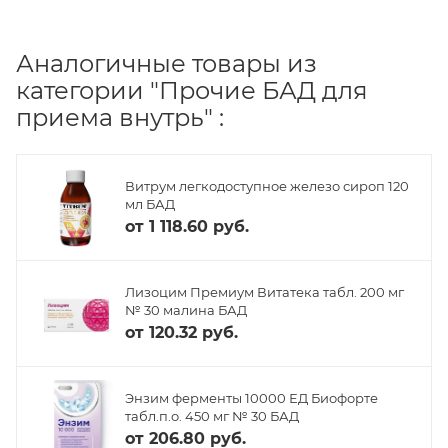
Аналогичные товары из
категории "Прочие БАД для
приема внутрь" :
Витрум легкодоступное железо сироп 120
мл БАД
от
1 118.60 руб.
Лизоцим Премиум Витатека табл. 200 мг
№ 30 малина БАД
от
120.32 руб.
Энзим ферменты 10000 ЕД Биофорте
табл.п.о. 450 мг № 30 БАД
от
206.80 руб.