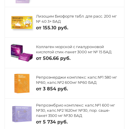
Лизоцим Биофорте табл. для расс. 200 мг
№ 40 3+ БАД
от
155.10 руб.
Коллаген морской с гиалуроновой
кислотой стик-пакет 3000 мг № 15 БАД
от
506.66 руб.
Репроэнерджи комплекс: капс.№1 580 мг
№60, капс.№2 600мг №60 БАД
от
3 854 руб.
Репроэмбрио комплекс: капс.№1 600 мг
№30, капс.№2 1620мг №30, пор. саше-
пакет 3500 мг №30 БАД
от
5 734 руб.