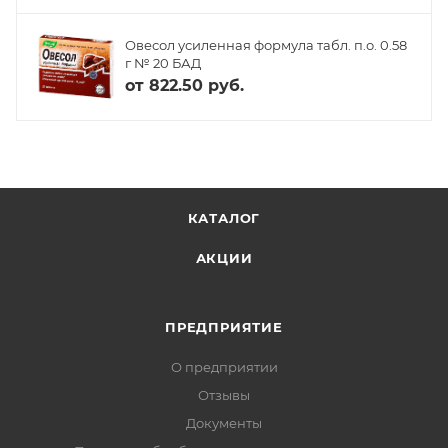
Овесол усиленная формула табл. п.о. 0.58
г № 20 БАД
от
822.50 руб.
КАТАЛОГ
АКЦИИ
ПРЕДПРИЯТИЕ
О предприятии
Отзывы
Документы