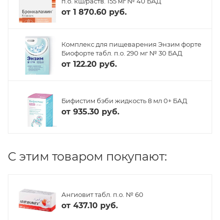
п.о. кш/раств. 155 мг № 40 БАД
от
1 870.60 руб.
Комплекс для пищеварения Энзим форте
Биофорте табл. п.о. 290 мг № 30 БАД
от
122.20 руб.
Бифистим бэби жидкость 8 мл 0+ БАД
от
935.30 руб.
C этим товаром покупают:
Ангиовит табл. п.о. № 60
от
437.10 руб.