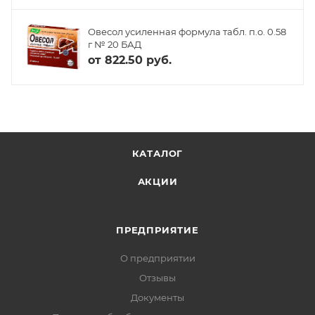
Овесол усиленная формула табл. п.о. 0.58
г № 20 БАД
от
822.50 руб.
КАТАЛОГ
АКЦИИ
ПРЕДПРИЯТИЕ
О предприятии
Отзывы
Документы