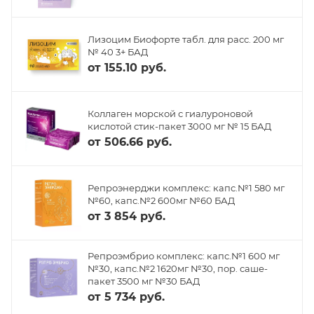
Лизоцим Биофорте табл. для расс. 200 мг
№ 40 3+ БАД
от
155.10 руб.
Коллаген морской с гиалуроновой
кислотой стик-пакет 3000 мг № 15 БАД
от
506.66 руб.
Репроэнерджи комплекс: капс.№1 580 мг
№60, капс.№2 600мг №60 БАД
от
3 854 руб.
Репроэмбрио комплекс: капс.№1 600 мг
№30, капс.№2 1620мг №30, пор. саше-
пакет 3500 мг №30 БАД
от
5 734 руб.