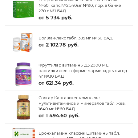
№60, капс.№2 540мг №90, пор. в банке
270 г №1 БАД
от
5 734 руб.
ВольтаФлекс табл. 385 мг № 30 БАД
от
2 102.78 руб.
Фруттилар витамины Д3 2000 МЕ
пастилки жев. в форме мармеладных ягод
4г №30 БАД
от
621.34 руб.
Солгар Кангавитес комплекс
мультивитаминов и минералов табл. жев.
1640 мг №60 БАД
от
1 494.60 руб.
Бронхаламин классик Цитамины табл.