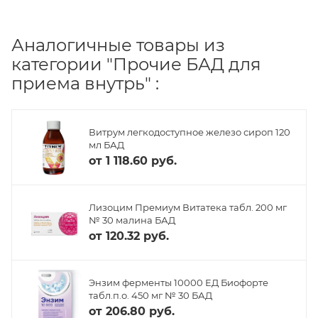
Аналогичные товары из
категории "Прочие БАД для
приема внутрь" :
Витрум легкодоступное железо сироп 120
мл БАД
от
1 118.60 руб.
Лизоцим Премиум Витатека табл. 200 мг
№ 30 малина БАД
от
120.32 руб.
Энзим ферменты 10000 ЕД Биофорте
табл.п.о. 450 мг № 30 БАД
от
206.80 руб.