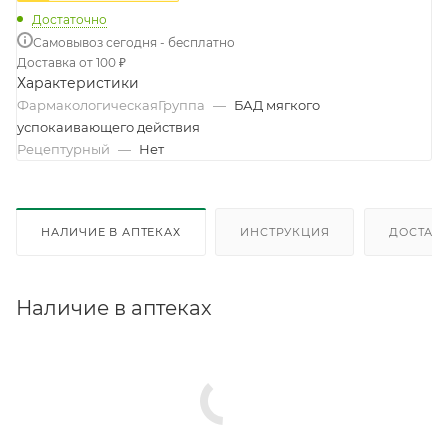
Достаточно
Самовывоз сегодня - бесплатно
Доставка от 100 ₽
Характеристики
ФармакологическаяГруппа
—
БАД мягкого
успокаивающего действия
Рецептурный
—
Нет
НАЛИЧИЕ В АПТЕКАХ
ИНСТРУКЦИЯ
ДОСТАВК
Наличие в аптеках