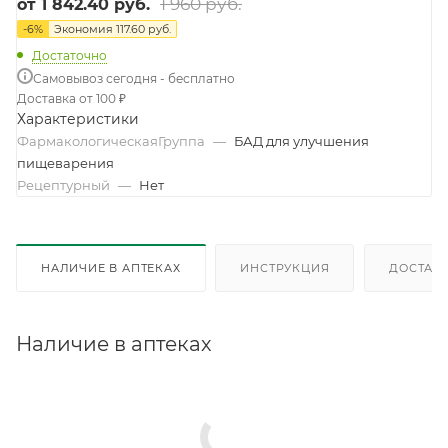
1 960 руб.
от
1 842.40 руб.
-
6
%
Экономия
117.60 руб.
Достаточно
Самовывоз сегодня - бесплатно
Доставка от 100 ₽
Характеристики
ФармакологическаяГруппа
—
БАД для улучшения
пищеварения
Рецептурный
—
Нет
НАЛИЧИЕ В АПТЕКАХ
ИНСТРУКЦИЯ
ДОСТАВК
Наличие в аптеках