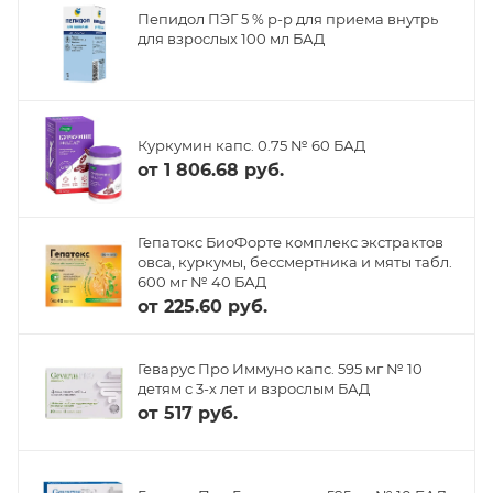
Пепидол ПЭГ 5 % р-р для приема внутрь
для взрослых 100 мл БАД
Куркумин капс. 0.75 № 60 БАД
от
1 806.68 руб.
Гепатокс БиоФорте комплекс экстрактов
овса, куркумы, бессмертника и мяты табл.
600 мг № 40 БАД
от
225.60 руб.
Геварус Про Иммуно капс. 595 мг № 10
детям с 3-х лет и взрослым БАД
от
517 руб.