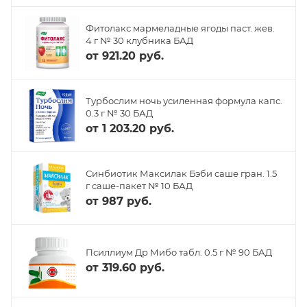
Фитолакс мармеладные ягоды паст. жев.
4 г № 30 клубника БАД
от
921.20 руб.
Турбослим ночь усиленная формула капс.
0.3 г № 30 БАД
от
1 203.20 руб.
Синбиотик Максилак Бэби саше гран. 1.5
г саше-пакет № 10 БАД
от
987 руб.
Псиллиум Др Мибо табл. 0.5 г № 90 БАД
от
319.60 руб.