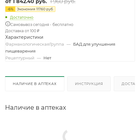
1 960 руб.
от
1 842.40 руб.
-
6
%
Экономия
117.60 руб.
Достаточно
Самовывоз сегодня - бесплатно
Доставка от 100 ₽
Характеристики
ФармакологическаяГруппа
—
БАД для улучшения
пищеварения
Рецептурный
—
Нет
НАЛИЧИЕ В АПТЕКАХ
ИНСТРУКЦИЯ
ДОСТАВК
Наличие в аптеках