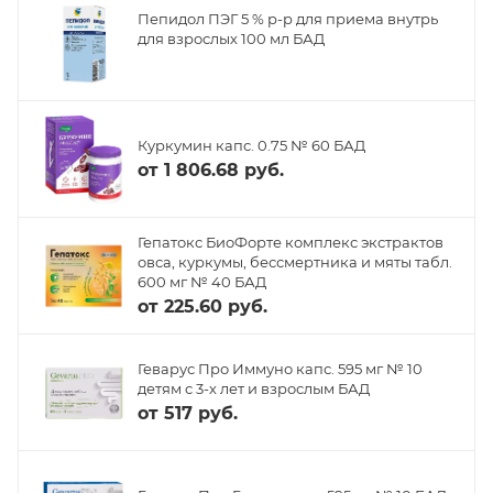
Пепидол ПЭГ 5 % р-р для приема внутрь
для взрослых 100 мл БАД
Куркумин капс. 0.75 № 60 БАД
от
1 806.68 руб.
Гепатокс БиоФорте комплекс экстрактов
овса, куркумы, бессмертника и мяты табл.
600 мг № 40 БАД
от
225.60 руб.
Геварус Про Иммуно капс. 595 мг № 10
детям с 3-х лет и взрослым БАД
от
517 руб.