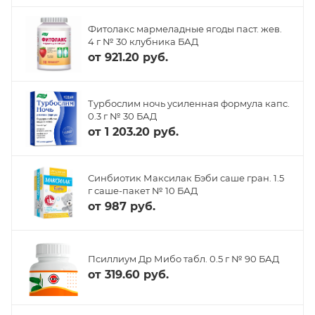
Фитолакс мармеладные ягоды паст. жев.
4 г № 30 клубника БАД
от
921.20 руб.
Турбослим ночь усиленная формула капс.
0.3 г № 30 БАД
от
1 203.20 руб.
Синбиотик Максилак Бэби саше гран. 1.5
г саше-пакет № 10 БАД
от
987 руб.
Псиллиум Др Мибо табл. 0.5 г № 90 БАД
от
319.60 руб.