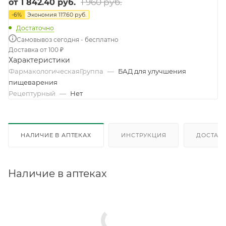
1 960 руб.
от
1 842.40 руб.
-
6
%
Экономия
117.60 руб.
Достаточно
Самовывоз сегодня - бесплатно
Доставка от 100 ₽
Характеристики
ФармакологическаяГруппа
—
БАД для улучшения
пищеварения
Рецептурный
—
Нет
НАЛИЧИЕ В АПТЕКАХ
ИНСТРУКЦИЯ
ДОСТАВК
Наличие в аптеках