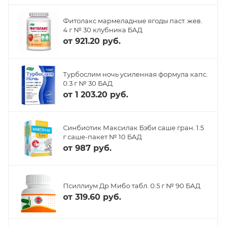
Фитолакс мармеладные ягоды паст. жев.
4 г № 30 клубника БАД
от
921.20 руб.
Турбослим ночь усиленная формула капс.
0.3 г № 30 БАД
от
1 203.20 руб.
Синбиотик Максилак Бэби саше гран. 1.5
г саше-пакет № 10 БАД
от
987 руб.
Псиллиум Др Мибо табл. 0.5 г № 90 БАД
от
319.60 руб.