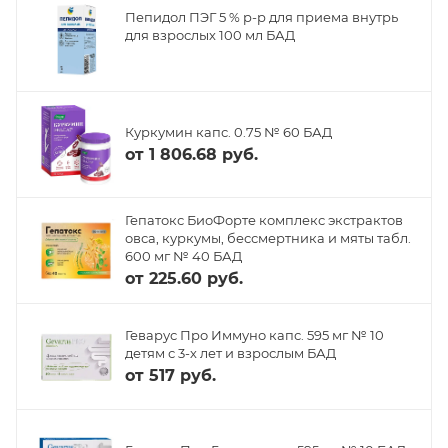
Пепидол ПЭГ 5 % р-р для приема внутрь
для взрослых 100 мл БАД
Куркумин капс. 0.75 № 60 БАД
от
1 806.68 руб.
Гепатокс БиоФорте комплекс экстрактов
овса, куркумы, бессмертника и мяты табл.
600 мг № 40 БАД
от
225.60 руб.
Геварус Про Иммуно капс. 595 мг № 10
детям с 3-х лет и взрослым БАД
от
517 руб.