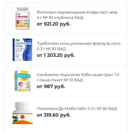
Фитолакс мармеладные ягоды паст. жев.
4 г № 30 клубника БАД
от
921.20 руб.
Турбослим ночь усиленная формула капс.
0.3 г № 30 БАД
от
1 203.20 руб.
Синбиотик Максилак Бэби саше гран. 1.5
г саше-пакет № 10 БАД
от
987 руб.
Псиллиум Др Мибо табл. 0.5 г № 90 БАД
от
319.60 руб.