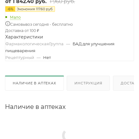
1 960 руб.
от
1 842.40 руб.
-
6
%
Экономия
117.60 руб.
Мало
Самовывоз сегодня - бесплатно
Доставка от 100 ₽
Характеристики
ФармакологическаяГруппа
—
БАД для улучшения
пищеварения
Рецептурный
—
Нет
НАЛИЧИЕ В АПТЕКАХ
ИНСТРУКЦИЯ
ДОСТАВК
Наличие в аптеках