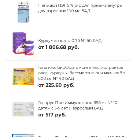
Пепидол ПЭГ 5 % р-р для приема внутрь
для взрослых 100 мл БАД
Куркумин капс. 0.75 № 60 БАД
от
1 806.68 руб.
Гепатокс БиоФорте комплекс экстрактов
овса, куркумы, бессмертника и мяты табл.
600 мг № 40 БАД
от
225.60 руб.
Геварус Про Иммуно капс. 595 мг № 10
детям с 3-х лет и взрослым БАД
от
517 руб.