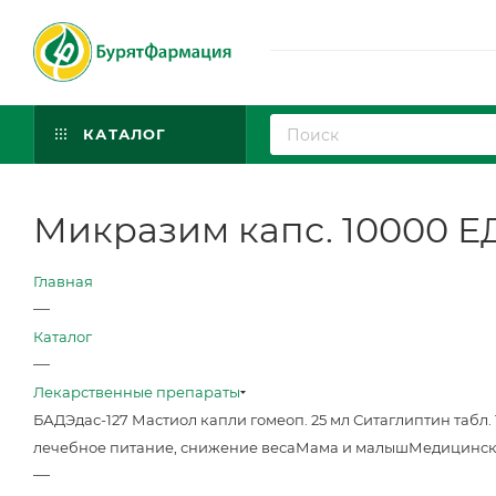
КАТАЛОГ
Микразим капс. 10000 Е
Главная
—
Каталог
—
Лекарственные препараты
БАД
Эдас-127 Мастиол капли гомеоп. 25 мл
Ситаглиптин табл. 
лечебное питание, снижение веса
Мама и малыш
Медицинск
—