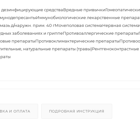
и дезинфицирующие средства
Вредные привычки
Гомеопатически
мунодепресанты
Иммунобиологические лекарственные препара
азь д/наружн. прим. 40 г
Мочеполовая система
Нервная система
дных заболеваниях и гриппе
Противоаллергические препараты
овые препараты
Противоклимактерические препараты
Противоо
тительные, натуральные препараты (травы)
Рентгеноконтрастные
араты
ВКА И ОПЛАТА
ПОДРОБНАЯ ИНСТРУКЦИЯ