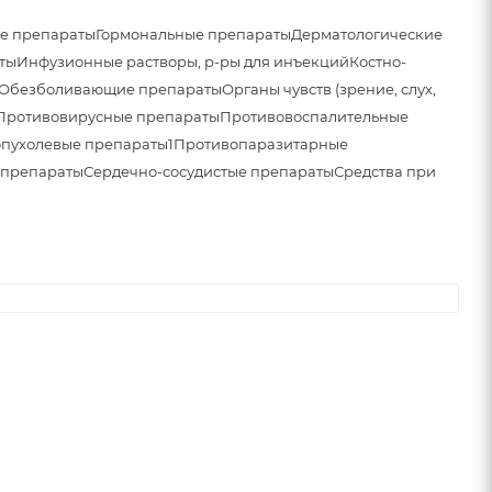
е препараты
Гормональные препараты
Дерматологические
ты
Инфузионные растворы, р-ры для инъекций
Костно-
Обезболивающие препараты
Органы чувств (зрение, слух,
Противовирусные препараты
Противовоспалительные
пухолевые препараты1
Противопаразитарные
 препараты
Сердечно-сосудистые препараты
Средства при