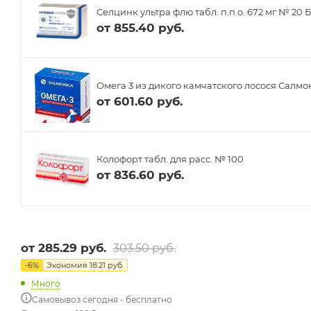
Селцинк ультра флю табл. п.п.о. 672 мг № 20 
от
855.40 руб.
Омега 3 из дикого камчатского лосося Салмо
от
601.60 руб.
Колофорт табл. для расс. № 100
от
836.60 руб.
от
285.29 руб.
303.50 руб.
-
6
%
Экономия
18.21 руб.
Много
Самовывоз сегодня - бесплатно