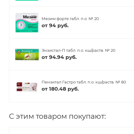
Мезим форте табл. п.о. № 20
от
94 руб.
Энзистал-П табл. п.о. кш/раств. № 20
от
94.94 руб.
Пензитал Гастро табл. п.о. кш/раств. № 80
от
180.48 руб.
C этим товаром покупают: