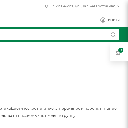
г. Улан-Удэ, ул. Дальневосточная, 7
ВОЙТИ
0
метика
Диетическое питание, энтеральное и парент. питание,
едства от насекомых
не входят в группу