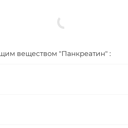
щим веществом "Панкреатин" :
0