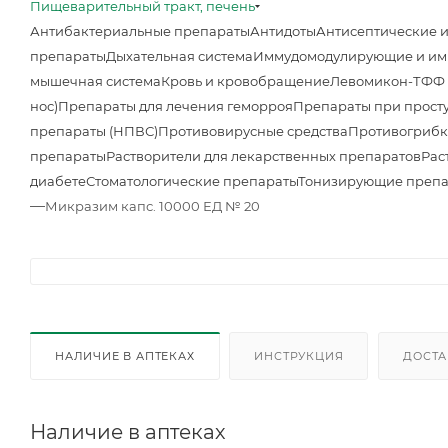
Пищеварительный тракт, печень
Антибактериальные препараты
Антидоты
Антисептические 
препараты
Дыхательная система
Иммудомодулирующие и им
мышечная система
Кровь и кровобращение
Левомикон-ТФФ м
нос)
Препараты для лечения геморроя
Препараты при просту
препараты (НПВС)
Противовирусные средства
Противогрибк
препараты
Растворители для лекарственных препаратов
Рас
диабете
Стоматологические препараты
Тонизирующие преп
—
Микразим капс. 10000 ЕД № 20
НАЛИЧИЕ В АПТЕКАХ
ИНСТРУКЦИЯ
ДОСТА
Наличие в аптеках