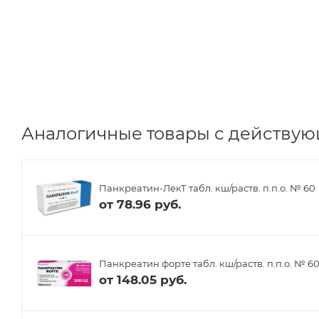
Аналогичные товары с действую
Панкреатин-ЛекТ табл. кш/раств. п.п.о. № 60
от
78.96 руб.
Панкреатин форте табл. кш/раств. п.п.о. № 6
от
148.05 руб.