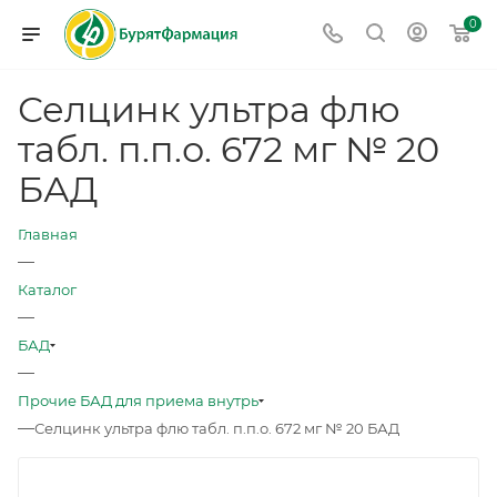
0
Селцинк ультра флю
табл. п.п.о. 672 мг № 20
БАД
Главная
—
Каталог
—
БАД
—
Прочие БАД для приема внутрь
—
Селцинк ультра флю табл. п.п.о. 672 мг № 20 БАД