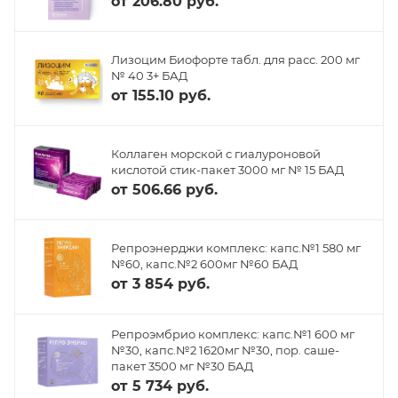
от
206.80 руб.
Лизоцим Биофорте табл. для расс. 200 мг
№ 40 3+ БАД
от
155.10 руб.
Коллаген морской с гиалуроновой
кислотой стик-пакет 3000 мг № 15 БАД
от
506.66 руб.
Репроэнерджи комплекс: капс.№1 580 мг
№60, капс.№2 600мг №60 БАД
от
3 854 руб.
Репроэмбрио комплекс: капс.№1 600 мг
№30, капс.№2 1620мг №30, пор. саше-
пакет 3500 мг №30 БАД
от
5 734 руб.