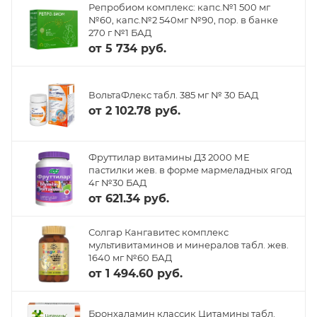
Репробиом комплекс: капс.№1 500 мг
№60, капс.№2 540мг №90, пор. в банке
270 г №1 БАД
от
5 734 руб.
ВольтаФлекс табл. 385 мг № 30 БАД
от
2 102.78 руб.
Фруттилар витамины Д3 2000 МЕ
пастилки жев. в форме мармеладных ягод
4г №30 БАД
от
621.34 руб.
Солгар Кангавитес комплекс
мультивитаминов и минералов табл. жев.
1640 мг №60 БАД
от
1 494.60 руб.
Бронхаламин классик Цитамины табл.