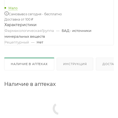
Мало
Самовывоз сегодня - бесплатно
Доставка от 100 ₽
Характеристики
ФармакологическаяГруппа
—
БАД - источники
минеральных веществ
Рецептурный
—
Нет
НАЛИЧИЕ В АПТЕКАХ
ИНСТРУКЦИЯ
ДОСТАВК
Наличие в аптеках