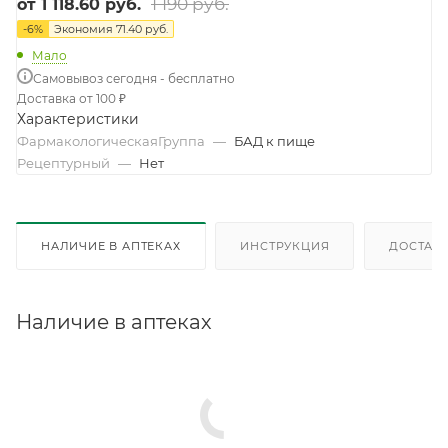
1 190 руб.
от
1 118.60 руб.
-
6
%
Экономия
71.40 руб.
Мало
Самовывоз сегодня - бесплатно
Доставка от 100 ₽
Характеристики
ФармакологическаяГруппа
—
БАД к пище
Рецептурный
—
Нет
НАЛИЧИЕ В АПТЕКАХ
ИНСТРУКЦИЯ
ДОСТАВК
Наличие в аптеках