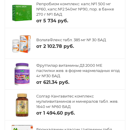
Репробиом комплекс: капс.№1 500 мг
№60, капс.№2 540мг №90, пор. в банке
270 г №1 БАД
от
5 734 руб.
ВольтаФлекс табл. 385 мг № 30 БАД
от
2 102.78 руб.
Фруттилар витамины Д3 2000 МЕ
пастилки жев. в форме мармеладных ягод
4г №30 БАД
от
621.34 руб.
Солгар Кангавитес комплекс
мультивитаминов и минералов табл. жев.
1640 мг №60 БАД
от
1 494.60 руб.
Бронхаламин классик Цитамины табл.