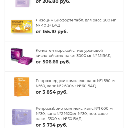
от
206.80 руб.
Лизоцим Биофорте табл. для расс. 200 мг
№ 40 3+ БАД
от
155.10 руб.
Коллаген морской с гиалуроновой
кислотой стик-пакет 3000 мг № 15 БАД
от
506.66 руб.
Репроэнерджи комплекс: капс.№1 580 мг
№60, капс.№2 600мг №60 БАД
от
3 854 руб.
Репроэмбрио комплекс: капс.№1 600 мг
№30, капс.№2 1620мг №30, пор. саше-
пакет 3500 мг №30 БАД
от
5 734 руб.