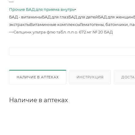
—
Прочие БАД для приема внутрь
БАД - витамины
БАД для глаз
БАД для детей
БАД для женщин
экстракты
Витаминные комплексы
Гематогены, батончики, п
—
Селцинк ультра флю табл. п.п.о. 672 мг № 20 БАД
НАЛИЧИЕ В АПТЕКАХ
ИНСТРУКЦИЯ
ДОСТА
Наличие в аптеках