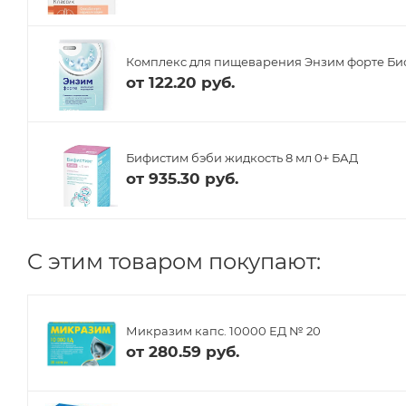
Комплекс для пищеварения Энзим форте Биоф
от
122.20 руб.
Бифистим бэби жидкость 8 мл 0+ БАД
от
935.30 руб.
C этим товаром покупают:
Микразим капс. 10000 ЕД № 20
от
280.59 руб.