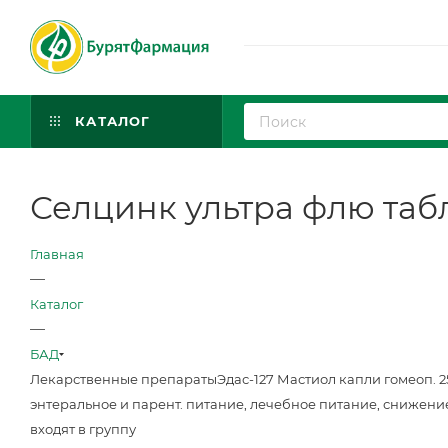
КАТАЛОГ
Селцинк ультра флю табл.
Главная
—
Каталог
—
БАД
Лекарственные препараты
Эдас-127 Мастиол капли гомеоп. 
энтеральное и парент. питание, лечебное питание, снижени
входят в группу