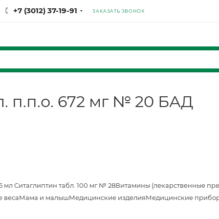
+7 (3012) 37-19-91
ЗАКАЗАТЬ ЗВОНОК
 п.п.о. 672 мг № 20 БАД
25 мл
Ситаглиптин табл. 100 мг № 28
Витамины (лекарственные пр
е веса
Мама и малыш
Медицинские изделия
Медицинские прибор