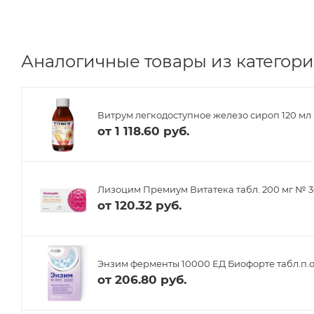
Аналогичные товары из категори
Витрум легкодоступное железо сироп 120 мл
от
1 118.60 руб.
Лизоцим Премиум Витатека табл. 200 мг № 
от
120.32 руб.
Энзим ферменты 10000 ЕД Биофорте табл.п.о
от
206.80 руб.