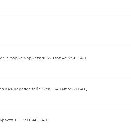
ев. в форме мармеладных ягод 4г №30 БАД
в и минералов табл. жев. 1640 мг №60 БАД
/раств. 155 мг № 40 БАД