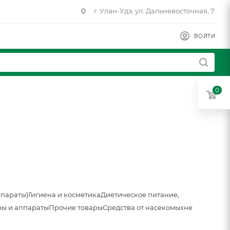
г. Улан-Удэ, ул. Дальневосточная, 7
ВОЙТИ
0
епараты)
Гигиена и косметика
Диетическое питание,
ы и аппараты
Прочие товары
Средства от насекомых
не