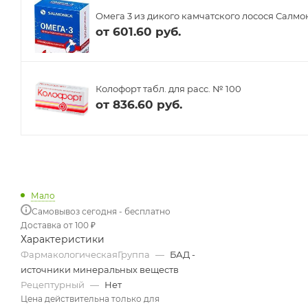
Омега 3 из дикого камчатского лосося Салмо
от
601.60 руб.
Колофорт табл. для расс. № 100
от
836.60 руб.
Мало
Самовывоз сегодня - бесплатно
Доставка от 100 ₽
Характеристики
ФармакологическаяГруппа
—
БАД -
источники минеральных веществ
Рецептурный
—
Нет
Цена действительна только для