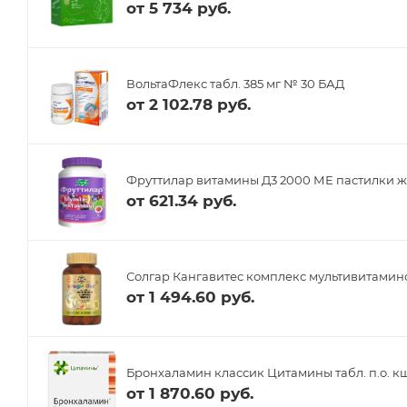
от
5 734 руб.
ВольтаФлекс табл. 385 мг № 30 БАД
от
2 102.78 руб.
Фруттилар витамины Д3 2000 МЕ пастилки ж
от
621.34 руб.
Солгар Кангавитес комплекс мультивитамино
от
1 494.60 руб.
Бронхаламин классик Цитамины табл. п.о. кш
от
1 870.60 руб.