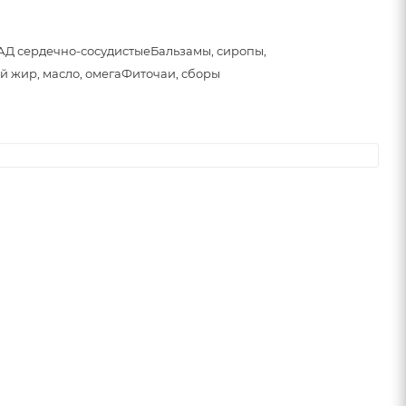
АД сердечно-сосудистые
Бальзамы, сиропы,
й жир, масло, омега
Фиточаи, сборы