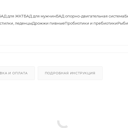
БАД для ЖКТ
БАД для мужчин
БАД опорно-двигательная система
Б
астилки, леденцы
Дрожжи пивные
Пробиотики и пребиотики
Рыби
ВКА И ОПЛАТА
ПОДРОБНАЯ ИНСТРУКЦИЯ