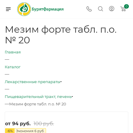
0
Мезим форте табл. п.о.
№ 20
Главная
—
Каталог
—
Лекарственные препараты
—
Пищеварительный тракт, печень
—
Мезим форте табл. п.о. № 20
100 руб.
от
94 руб.
-
6
%
Экономия
6 руб.