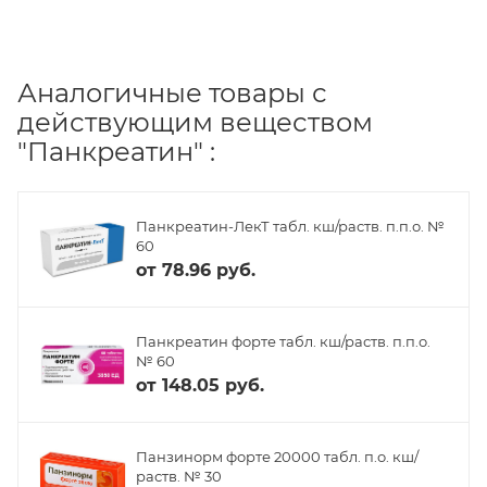
Аналогичные товары с
действующим веществом
"Панкреатин" :
Панкреатин-ЛекТ табл. кш/раств. п.п.о. №
60
от
78.96 руб.
Панкреатин форте табл. кш/раств. п.п.о.
№ 60
от
148.05 руб.
Панзинорм форте 20000 табл. п.о. кш/
раств. № 30