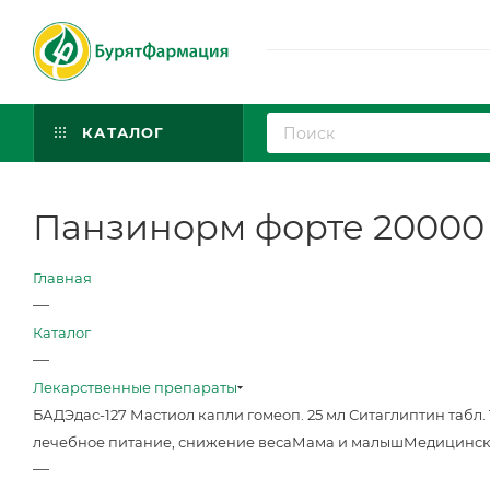
КАТАЛОГ
Панзинорм форте 20000 т
Главная
—
Каталог
—
Лекарственные препараты
БАД
Эдас-127 Мастиол капли гомеоп. 25 мл
Ситаглиптин табл. 
лечебное питание, снижение веса
Мама и малыш
Медицинск
—