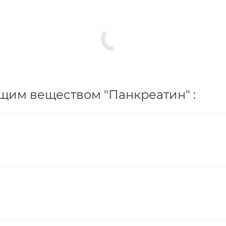
щим веществом "Панкреатин" :
0