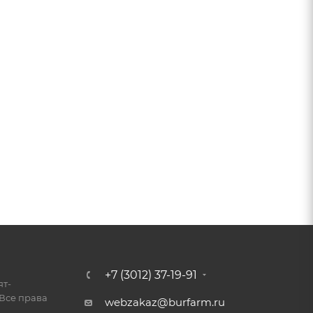
+7 (3012) 37-19-91
ят-
Все права
webzakaz@burfarm.ru