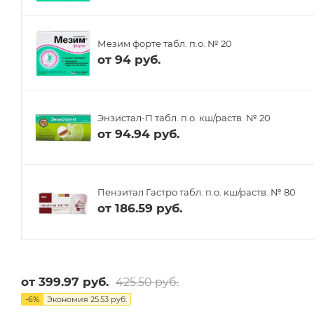
Мезим форте табл. п.о. № 20
от
94 руб.
Энзистал-П табл. п.о. кш/раств. № 20
от
94.94 руб.
Пензитал Гастро табл. п.о. кш/раств. № 80
от
186.59 руб.
от
399.97 руб.
425.50 руб.
-
6
%
Экономия
25.53 руб.