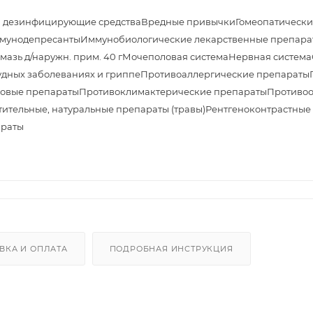
и дезинфицирующие средства
Вредные привычки
Гомеопатически
мунодепресанты
Иммунобиологические лекарственные препара
азь д/наружн. прим. 40 г
Мочеполовая система
Нервная система
дных заболеваниях и гриппе
Противоаллергические препараты
овые препараты
Противоклимактерические препараты
Противоо
тительные, натуральные препараты (травы)
Рентгеноконтрастные
араты
ВКА И ОПЛАТА
ПОДРОБНАЯ ИНСТРУКЦИЯ