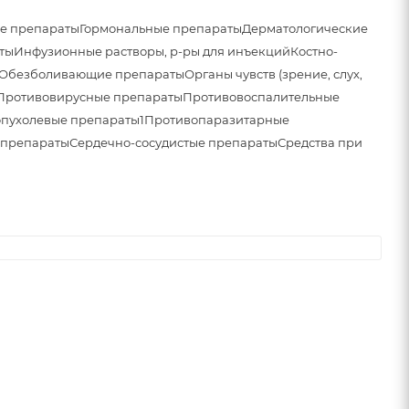
е препараты
Гормональные препараты
Дерматологические
ты
Инфузионные растворы, р-ры для инъекций
Костно-
Обезболивающие препараты
Органы чувств (зрение, слух,
Противовирусные препараты
Противовоспалительные
пухолевые препараты1
Противопаразитарные
 препараты
Сердечно-сосудистые препараты
Средства при