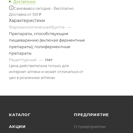
Достаточно
Самовывоз сегодня - бесплатно
Доставка от 100 ₽
Характеристики
ФармакологическаяГруппа
—
Препараты, способствующие
пищеварению (включая ферментные
препараты); полиферментные
препараты
Рецептурный
—
Нет
Цена действительна только для
интернет-аптеки и может отличаться от
цен в розничных аптеках
КАТАЛОГ
ПРЕДПРИЯТИЕ
АКЦИИ
О предприятии