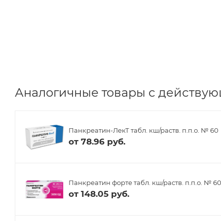
Аналогичные товары с действую
Панкреатин-ЛекТ табл. кш/раств. п.п.о. № 60
от
78.96 руб.
Панкреатин форте табл. кш/раств. п.п.о. № 6
от
148.05 руб.