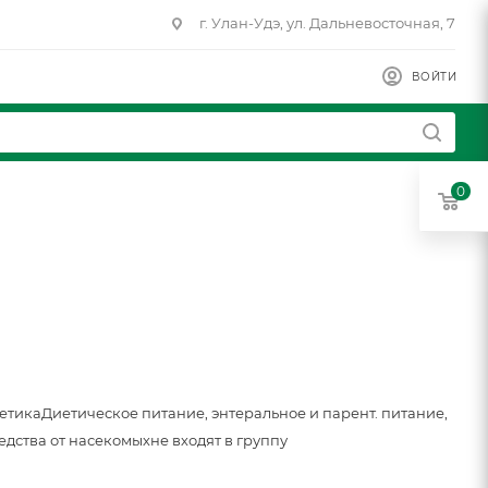
г. Улан-Удэ, ул. Дальневосточная, 7
ВОЙТИ
0
метика
Диетическое питание, энтеральное и парент. питание,
едства от насекомых
не входят в группу