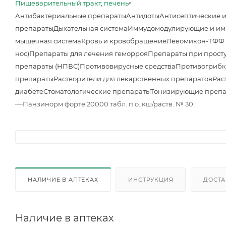
Пищеварительный тракт, печень
Антибактериальные препараты
Антидоты
Антисептические 
препараты
Дыхательная система
Иммудомодулирующие и им
мышечная система
Кровь и кровобращение
Левомикон-ТФФ м
нос)
Препараты для лечения геморроя
Препараты при просту
препараты (НПВС)
Противовирусные средства
Противогрибк
препараты
Растворители для лекарственных препаратов
Рас
диабете
Стоматологические препараты
Тонизирующие преп
—
Панзинорм форте 20000 табл. п.о. кш/раств. № 30
НАЛИЧИЕ В АПТЕКАХ
ИНСТРУКЦИЯ
ДОСТА
Наличие в аптеках