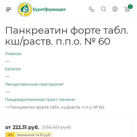
0
Панкреатин форте табл.
кш/раств. п.п.о. № 60
Главная
—
Каталог
—
Лекарственные препараты
—
Пищеварительный тракт, печень
—
Панкреатин форте табл. кш/раств. п.п.о. № 60
236.50 руб.
от
222.31 руб.
-
6
%
Экономия
14.19 руб.