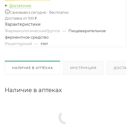
Достаточно
Самовывоз сегодня - бесплатно
Доставка от 100 ₽
Характеристики
ФармакологическаяГруппа
—
Пищеварительное
ферментное средство
Рецептурный
—
Нет
НАЛИЧИЕ В АПТЕКАХ
ИНСТРУКЦИЯ
ДОСТАВК
Наличие в аптеках