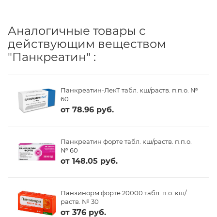
Аналогичные товары с
действующим веществом
"Панкреатин" :
Панкреатин-ЛекТ табл. кш/раств. п.п.о. №
60
от
78.96 руб.
Панкреатин форте табл. кш/раств. п.п.о.
№ 60
от
148.05 руб.
Панзинорм форте 20000 табл. п.о. кш/
раств. № 30
от
376 руб.