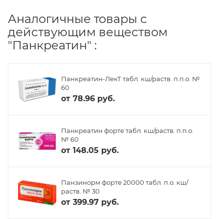
Аналогичные товары с
действующим веществом
"Панкреатин" :
Панкреатин-ЛекТ табл. кш/раств. п.п.о. №
60
от
78.96 руб.
Панкреатин форте табл. кш/раств. п.п.о.
№ 60
от
148.05 руб.
Панзинорм форте 20000 табл. п.о. кш/
раств. № 30
от
399.97 руб.