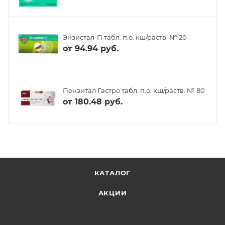
Энзистал-П табл. п.о. кш/раств. № 20
от
94.94 руб.
Пензитал Гастро табл. п.о. кш/раств. № 80
от
180.48 руб.
КАТАЛОГ
АКЦИИ