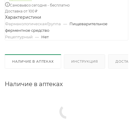
Самовывоз сегодня - бесплатно
Доставка от 100 ₽
Характеристики
ФармакологическаяГруппа
—
Пищеварительное
ферментное средство
Рецептурный
—
Нет
НАЛИЧИЕ В АПТЕКАХ
ИНСТРУКЦИЯ
ДОСТАВК
Наличие в аптеках