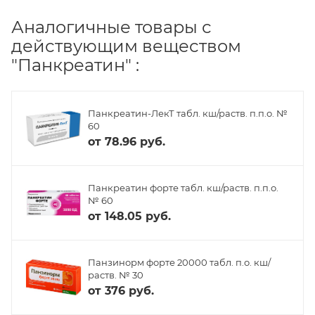
Аналогичные товары с
действующим веществом
"Панкреатин" :
Панкреатин-ЛекТ табл. кш/раств. п.п.о. №
60
от
78.96 руб.
Панкреатин форте табл. кш/раств. п.п.о.
№ 60
от
148.05 руб.
Панзинорм форте 20000 табл. п.о. кш/
раств. № 30
от
376 руб.