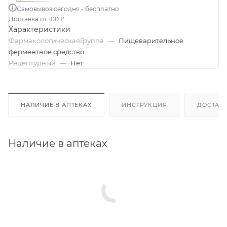
Самовывоз сегодня - бесплатно
Доставка от 100 ₽
Характеристики
ФармакологическаяГруппа
—
Пищеварительное
ферментное средство
Рецептурный
—
Нет
НАЛИЧИЕ В АПТЕКАХ
ИНСТРУКЦИЯ
ДОСТАВК
Наличие в аптеках