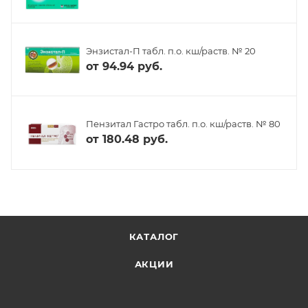
Энзистал-П табл. п.о. кш/раств. № 20
от
94.94 руб.
Пензитал Гастро табл. п.о. кш/раств. № 80
от
180.48 руб.
КАТАЛОГ
АКЦИИ