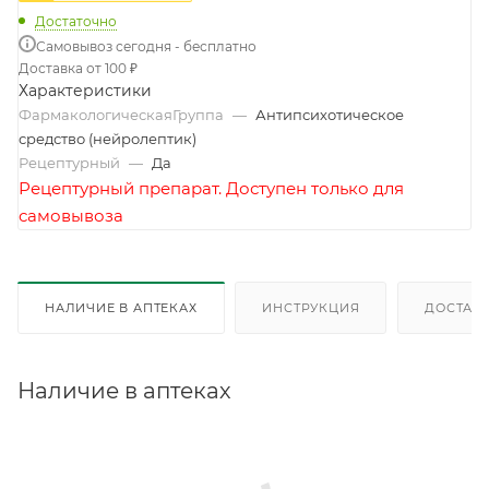
Достаточно
Самовывоз сегодня - бесплатно
Доставка от 100 ₽
Характеристики
ФармакологическаяГруппа
—
Антипсихотическое
средство (нейролептик)
Рецептурный
—
Да
Рецептурный препарат. Доступен только для
самовывоза
НАЛИЧИЕ В АПТЕКАХ
ИНСТРУКЦИЯ
ДОСТАВК
Наличие в аптеках