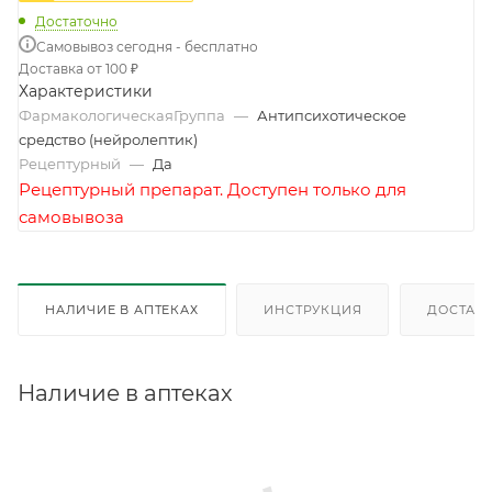
Достаточно
Самовывоз сегодня - бесплатно
Доставка от 100 ₽
Характеристики
ФармакологическаяГруппа
—
Антипсихотическое
средство (нейролептик)
Рецептурный
—
Да
Рецептурный препарат. Доступен только для
самовывоза
НАЛИЧИЕ В АПТЕКАХ
ИНСТРУКЦИЯ
ДОСТАВК
Наличие в аптеках