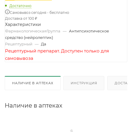
Достаточно
Самовывоз сегодня - бесплатно
Доставка от 100 ₽
Характеристики
ФармакологическаяГруппа
—
Антипсихотическое
средство (нейролептик)
Рецептурный
—
Да
Рецептурный препарат. Доступен только для
самовывоза
НАЛИЧИЕ В АПТЕКАХ
ИНСТРУКЦИЯ
ДОСТАВК
Наличие в аптеках