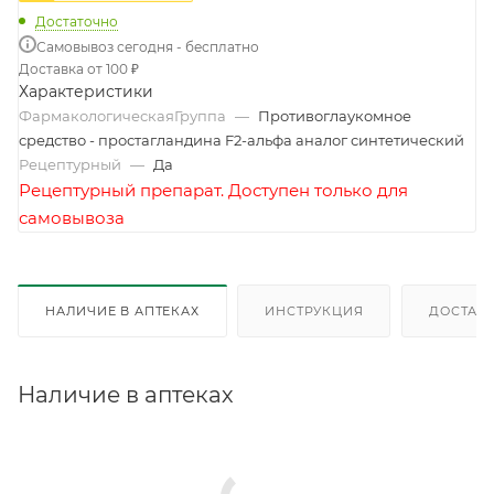
Достаточно
Самовывоз сегодня - бесплатно
Доставка от 100 ₽
Характеристики
ФармакологическаяГруппа
—
Противоглаукомное
средство - простагландина F2-альфа аналог синтетический
Рецептурный
—
Да
Рецептурный препарат. Доступен только для
самовывоза
НАЛИЧИЕ В АПТЕКАХ
ИНСТРУКЦИЯ
ДОСТАВК
Наличие в аптеках