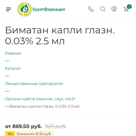
0
Биматан капли глазн.
0.03% 2.5 мл
Главная
—
Каталог
—
Лекарственные препараты
—
Органы чувств (зрение, слух, нос)
—
Биматан капли глазн. 0.03% 2.5 мл
925 руб.
от
869.50 руб.
-
6
%
Экономия
55.50 руб.