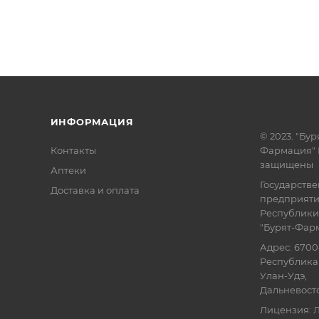
ИНФОРМАЦИЯ
© 2023. "Бур
Контакты
Фармация" 
защищены
Аптеки
Государств
Доставка и оплата
предприят
Республики
"Бурят-Фар
Адрес: 6700
Республика 
Улан-Удэ,
Дальневосточ
Лицензия: Л