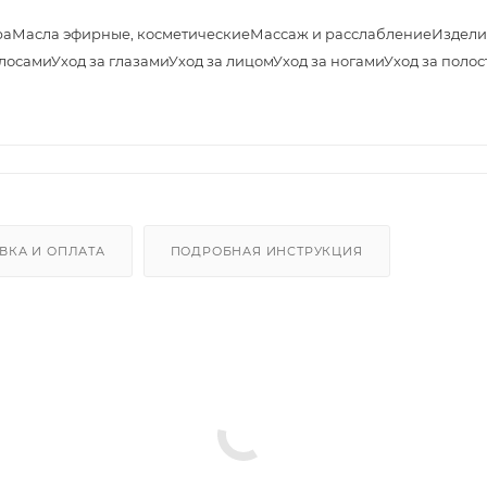
ра
Масла эфирные, косметические
Массаж и расслабление
Издели
олосами
Уход за глазами
Уход за лицом
Уход за ногами
Уход за полос
ВКА И ОПЛАТА
ПОДРОБНАЯ ИНСТРУКЦИЯ