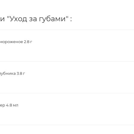
 "Уход за губами" :
ороженое 2.8 г
убника 3.8 г
ер 4.8 мл