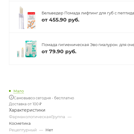
Бельведер Помада лифтинг для губ с пептида
от
455.90 руб.
Помада гигиеническая Эво гиалурон. для очен
от
79.90 руб.
Мало
Самовывоз сегодня - бесплатно
Доставка от 100 ₽
Характеристики
ФармакологическаяГруппа
—
Косметика
Рецептурный
—
Нет