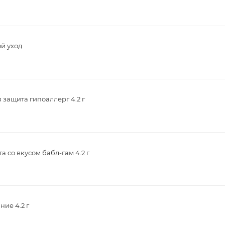
й уход
защита гипоаллерг 4.2 г
 со вкусом бабл-гам 4.2 г
ие 4.2 г