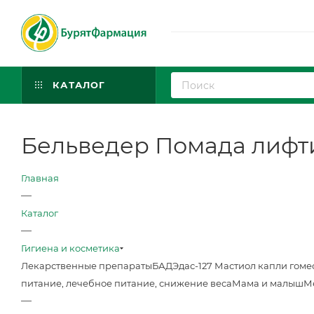
КАТАЛОГ
Бельведер Помада лифти
Главная
—
Каталог
—
Гигиена и косметика
Лекарственные препараты
БАД
Эдас-127 Мастиол капли гоме
питание, лечебное питание, снижение веса
Мама и малыш
М
—