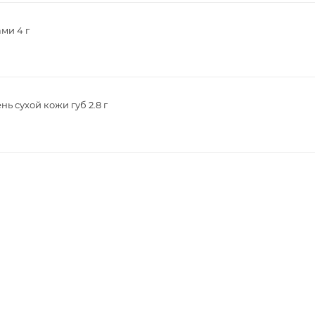
ми 4 г
ь сухой кожи губ 2.8 г