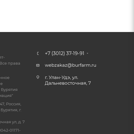
+7 (3012) 37-19-91
ят-
Все права
webzakaz@burfarm.ru
г. Улан-Удэ, ул.
енное
Дальневосточная, 7
ие
 Бурятия
мация"
47, Россия,
Бурятия, г.
ная ул, д. 7
042-01171-