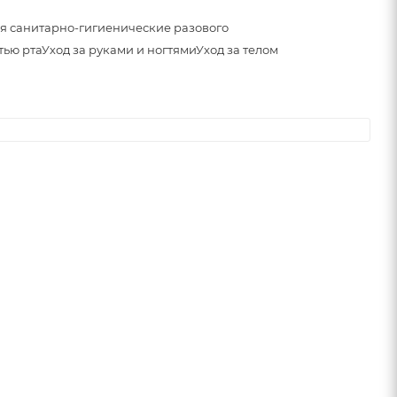
я санитарно-гигиенические разового
тью рта
Уход за руками и ногтями
Уход за телом