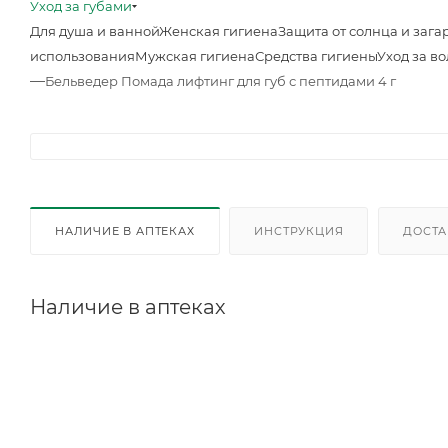
Уход за губами
Для душа и ванной
Женская гигиена
Защита от солнца и зага
использования
Мужская гигиена
Средства гигиены
Уход за в
—
Бельведер Помада лифтинг для губ с пептидами 4 г
НАЛИЧИЕ В АПТЕКАХ
ИНСТРУКЦИЯ
ДОСТА
Наличие в аптеках