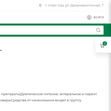
г. Улан-Удэ, ул. Дальневосточная, 7
ВОЙТИ
0
г
 препараты)
Диетическое питание, энтеральное и парент.
товары
Средства от насекомых
не входят в группу