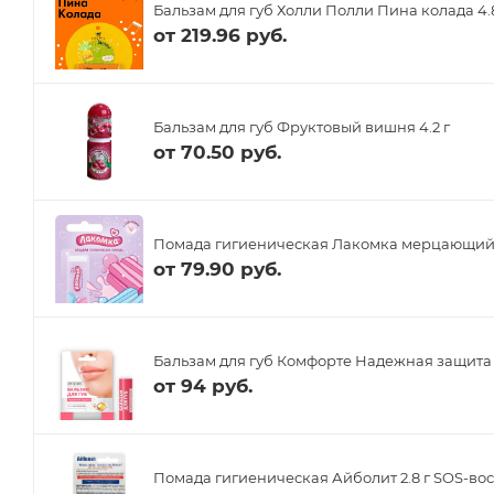
Бальзам для губ Холли Полли Пина колада 4.
от
219.96 руб.
Бальзам для губ Фруктовый вишня 4.2 г
от
70.50 руб.
Помада гигиеническая Лакомка мерцающий б
от
79.90 руб.
Бальзам для губ Комфорте Надежная защита 4
от
94 руб.
Помада гигиеническая Айболит 2.8 г SOS-во