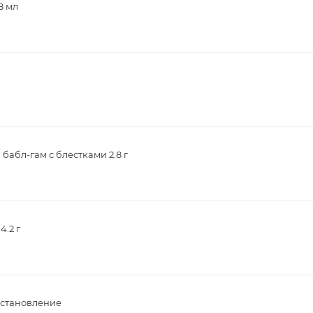
8 мл
абл-гам с блестками 2.8 г
.2 г
сстановление