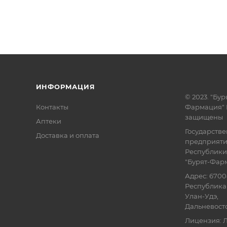
ИНФОРМАЦИЯ
© 2023. "Бур
Контакты
Фармация" 
защищены
Аптеки
Государств
Доставка и оплата
предприят
Республики
"Бурят-Фар
Адрес: 6700
Республика 
Улан-Удэ,
Дальневосточ
Лицензия: Л