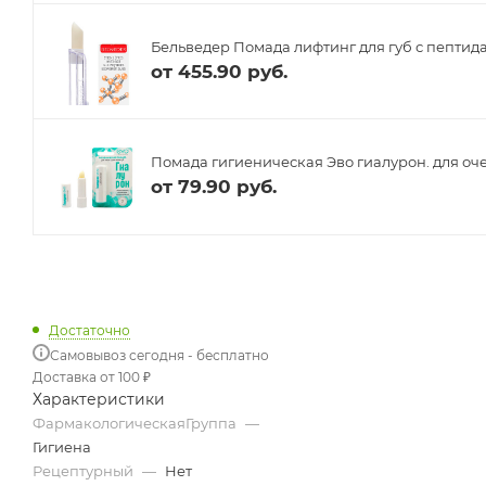
Бельведер Помада лифтинг для губ с пептида
от
455.90 руб.
Помада гигиеническая Эво гиалурон. для очен
от
79.90 руб.
Достаточно
Самовывоз сегодня - бесплатно
Доставка от 100 ₽
Характеристики
ФармакологическаяГруппа
—
Гигиена
Рецептурный
—
Нет