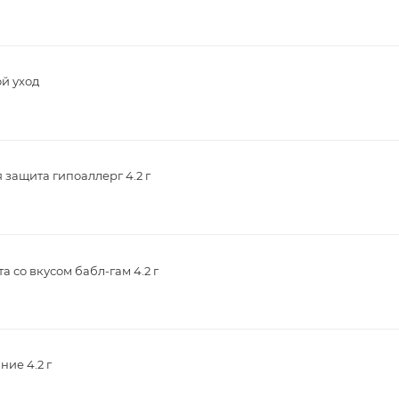
й уход
защита гипоаллерг 4.2 г
 со вкусом бабл-гам 4.2 г
ие 4.2 г