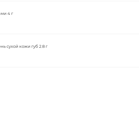
ми 4 г
ь сухой кожи губ 2.8 г