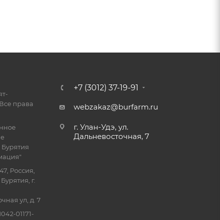
+7 (3012) 37-19-91
ят-
Все права
webzakaz@burfarm.ru
г. Улан-Удэ, ул.
енное
Дальневосточная, 7
ие
 Бурятия
мация"
47, Россия,
Бурятия, г.
ная ул, д. 7
042-01171-