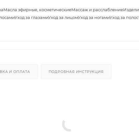
ра
Масла эфирные, косметические
Массаж и расслабление
Издели
олосами
Уход за глазами
Уход за лицом
Уход за ногами
Уход за полос
ВКА И ОПЛАТА
ПОДРОБНАЯ ИНСТРУКЦИЯ