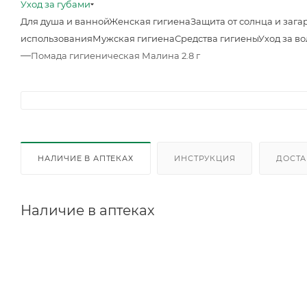
Уход за губами
Для душа и ванной
Женская гигиена
Защита от солнца и зага
использования
Мужская гигиена
Средства гигиены
Уход за в
—
Помада гигиеническая Малина 2.8 г
НАЛИЧИЕ В АПТЕКАХ
ИНСТРУКЦИЯ
ДОСТА
Наличие в аптеках