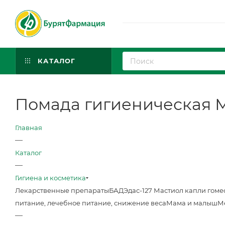
КАТАЛОГ
Помада гигиеническая М
Главная
—
Каталог
—
Гигиена и косметика
Лекарственные препараты
БАД
Эдас-127 Мастиол капли гоме
питание, лечебное питание, снижение веса
Мама и малыш
М
—