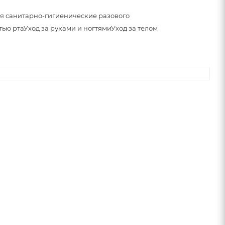
я санитарно-гигиенические разового
тью рта
Уход за руками и ногтями
Уход за телом