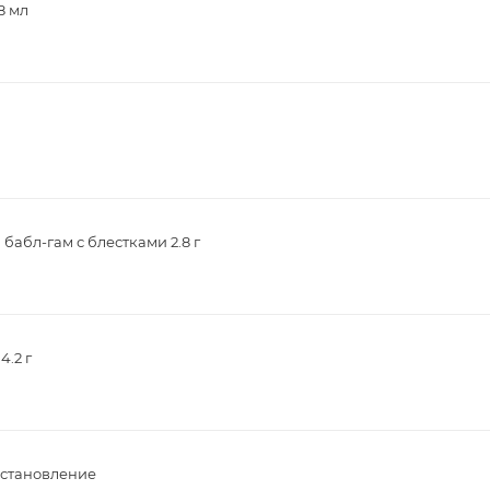
8 мл
абл-гам с блестками 2.8 г
.2 г
сстановление