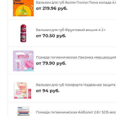
Бальзам для губ Холли Полли Пина колада 4.
от
219.96 руб.
Бальзам для губ Фруктовый вишня 4.2 г
от
70.50 руб.
Помада гигиеническая Лакомка мерцающий б
от
79.90 руб.
Бальзам для губ Комфорте Надежная защита 4
от
94 руб.
Помада гигиеническая Айболит 2.8 г SOS-во