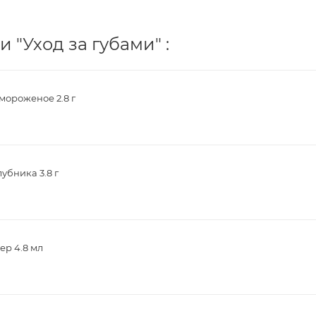
 "Уход за губами" :
ороженое 2.8 г
убника 3.8 г
ер 4.8 мл