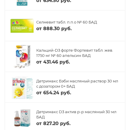
от
634.50 руб.
Селмевит табл. п.п.о № 60 БАД
от
888.30 руб.
Кальций-D3 форте Фортевит табл. жев.
1750 мг № 60 апельсин БАД
от
431.46 руб.
Детримакс Бэби масляный раствор 30 мл
с дозатором 0+ БАД
от
654.24 руб.
Детримакс D3 актив р-р масляный 30 мл
БАД
от
827.20 руб.