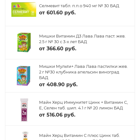
Селмевит табл. п.п.о 940 мг № 30 БАД
от
601.60 руб.
Мишки Витамин Д3 Лава Лава паст. жев.
2.5 г № 30 с 3-х лет БАД
от
366.60 руб.
Мишки Мульти+ Лава Лава пастилки жев.
2 г №30 клубника апельсин виноград
БАД
от
408.90 руб.
Майн Херц Иммунитет Цинк + Витамин С,
Е, Селен таб. шип. 4.1 г № 20 лимон БАД
от
516.06 руб.
Майн Херц Витамин С плюс Цинк таб.