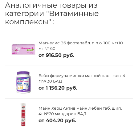
Аналогичные товары из
категории "Витаминные
комплексы" :
Магнелис B6 форте табл. п.п.о. 100 мг+10
мг № 60
от
916.50 руб.
Бэби формула мишки магний паст. жев. 4
г № 30 БАД
от
1 156.20 руб.
Майн Херц Актив майн Лебен таб. шип.
4г №20 мандарин БАД
от
404.20 руб.