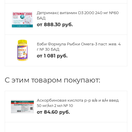
Детримакс витамин D3 2000 240 мг №60
БАД
от
888.30 руб.
Бэби Формула Рыбки Омега-3 паст. жев. 4
г № 30 БАД
от
1 081 руб.
C этим товаром покупают:
Аскорбиновая кислота р-р в/в и в/м введ.
50 мг/мл 2 мл № 10
от
84.60 руб.