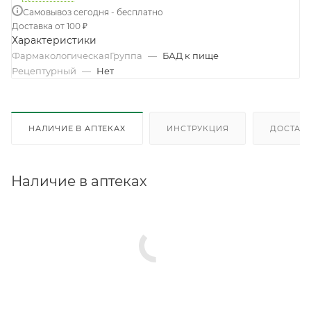
Самовывоз сегодня - бесплатно
Доставка от 100 ₽
Характеристики
ФармакологическаяГруппа
—
БАД к пище
Рецептурный
—
Нет
НАЛИЧИЕ В АПТЕКАХ
ИНСТРУКЦИЯ
ДОСТАВК
Наличие в аптеках