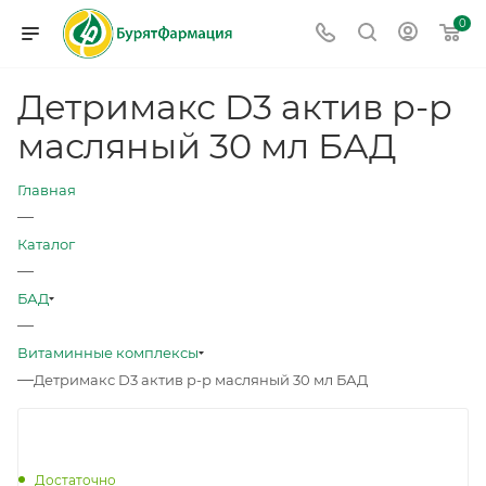
0
Детримакс D3 актив р-р
масляный 30 мл БАД
Главная
—
Каталог
—
БАД
—
Витаминные комплексы
—
Детримакс D3 актив р-р масляный 30 мл БАД
Достаточно