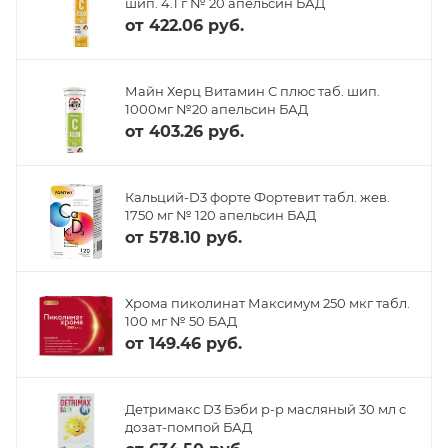
шип. 4.1 г № 20 апельсин БАД
от
422.06 руб.
Майн Херц Витамин С плюс таб. шип.
1000мг №20 апельсин БАД
от
403.26 руб.
Кальций-D3 форте Фортевит табл. жев.
1750 мг № 120 апельсин БАД
от
578.10 руб.
Хрома пиколинат Максимум 250 мкг табл.
100 мг № 50 БАД
от
149.46 руб.
Детримакс D3 Бэби р-р масляный 30 мл с
дозат-помпой БАД