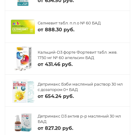
от
634.50 руб.
Селмевит табл. п.п.о № 60 БАД
от
888.30 руб.
Кальций-D3 форте Фортевит табл. жев.
1750 мг № 60 апельсин БАД
от
431.46 руб.
Детримакс Бэби масляный раствор 30 мл
с дозатором 0+ БАД
от
654.24 руб.
Детримакс D3 актив р-р масляный 30 мл
БАД
от
827.20 руб.