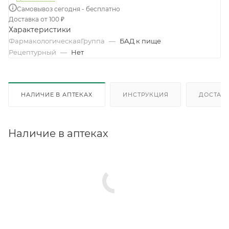
Самовывоз сегодня - бесплатно
Доставка от 100 ₽
Характеристики
ФармакологическаяГруппа
—
БАД к пище
Рецептурный
—
Нет
НАЛИЧИЕ В АПТЕКАХ
ИНСТРУКЦИЯ
ДОСТАВК
Наличие в аптеках