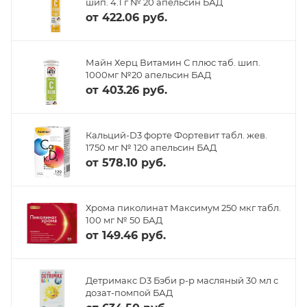
шип. 4.1 г № 20 апельсин БАД
от
422.06 руб.
Майн Херц Витамин С плюс таб. шип.
1000мг №20 апельсин БАД
от
403.26 руб.
Кальций-D3 форте Фортевит табл. жев.
1750 мг № 120 апельсин БАД
от
578.10 руб.
Хрома пиколинат Максимум 250 мкг табл.
100 мг № 50 БАД
от
149.46 руб.
Детримакс D3 Бэби р-р масляный 30 мл с
дозат-помпой БАД