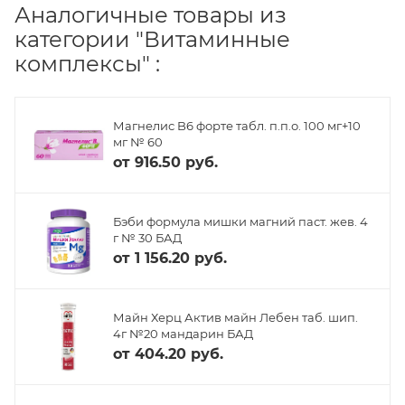
Аналогичные товары из
категории "Витаминные
комплексы" :
Магнелис B6 форте табл. п.п.о. 100 мг+10
мг № 60
от
916.50 руб.
Бэби формула мишки магний паст. жев. 4
г № 30 БАД
от
1 156.20 руб.
Майн Херц Актив майн Лебен таб. шип.
4г №20 мандарин БАД
от
404.20 руб.