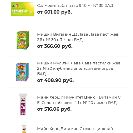
Селмевит табл. п.п.о 940 мг № 30 БАД
от
601.60 руб.
Мишки Витамин Д3 Лава Лава паст. жев.
2.5 г № 30 с 3-х лет БАД
от
366.60 руб.
Мишки Мульти+ Лава Лава пастилки жев.
2 г №30 клубника апельсин виноград
БАД
от
408.90 руб.
Майн Херц Иммунитет Цинк + Витамин С,
Е, Селен таб. шип. 4.1 г № 20 лимон БАД
от
516.06 руб.
Майн Херц Витамин С плюс Цинк таб.