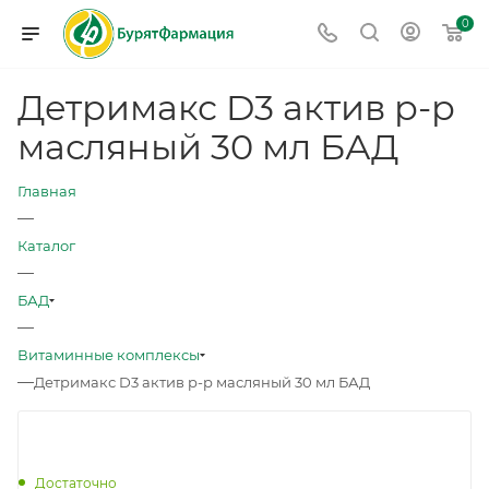
0
Детримакс D3 актив р-р
масляный 30 мл БАД
Главная
—
Каталог
—
БАД
—
Витаминные комплексы
—
Детримакс D3 актив р-р масляный 30 мл БАД
Достаточно