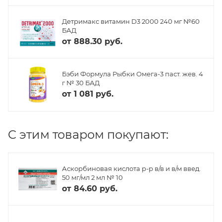
Детримакс витамин D3 2000 240 мг №60
БАД
от
888.30 руб.
Бэби Формула Рыбки Омега-3 паст. жев. 4
г № 30 БАД
от
1 081 руб.
C этим товаром покупают:
Аскорбиновая кислота р-р в/в и в/м введ.
50 мг/мл 2 мл № 10
от
84.60 руб.