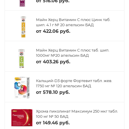
от
516.06 руб.
Майн Херц Витамин С плюс Цинк таб.
шип. 4.1 г № 20 апельсин БАД
от
422.06 руб.
Майн Херц Витамин С плюс таб. шип.
1000мг №20 апельсин БАД
от
403.26 руб.
Кальций-D3 форте Фортевит табл. жев.
1750 мг № 120 апельсин БАД
от
578.10 руб.
Хрома пиколинат Максимум 250 мкг табл.
100 мг № 50 БАД
от
149.46 руб.