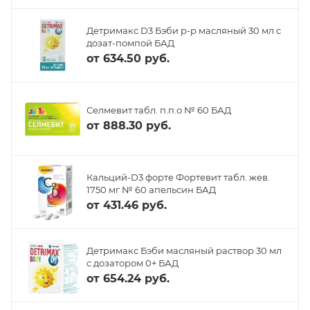
Детримакс D3 Бэби р-р масляный 30 мл с
дозат-помпой БАД
от
634.50 руб.
Селмевит табл. п.п.о № 60 БАД
от
888.30 руб.
Кальций-D3 форте Фортевит табл. жев.
1750 мг № 60 апельсин БАД
от
431.46 руб.
Детримакс Бэби масляный раствор 30 мл
с дозатором 0+ БАД
от
654.24 руб.