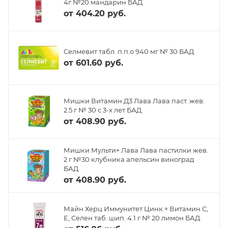
4г №20 мандарин БАД
от
404.20 руб.
Селмевит табл. п.п.о 940 мг № 30 БАД
от
601.60 руб.
Мишки Витамин Д3 Лава Лава паст. жев.
2.5 г № 30 с 3-х лет БАД
от
408.90 руб.
Мишки Мульти+ Лава Лава пастилки жев.
2 г №30 клубника апельсин виноград
БАД
от
408.90 руб.
Майн Херц Иммунитет Цинк + Витамин С,
Е, Селен таб. шип. 4.1 г № 20 лимон БАД