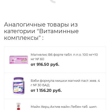
Аналогичные товары из
категории "Витаминные
комплексы" :
Магнелис B6 форте табл. п.п.о. 100 мг+10
мг № 60
от
916.50 руб.
Бэби формула мишки магний паст. жев. 4
г № 30 БАД
от
1 156.20 руб.
Майн Херц Актив майн Лебен таб. шип.