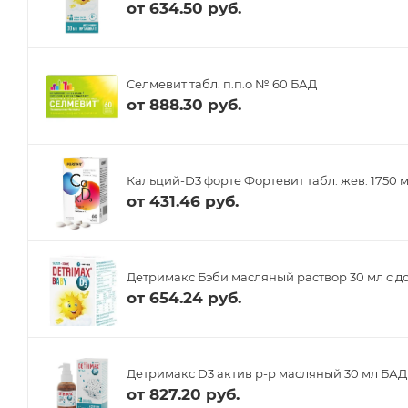
от
634.50 руб.
Селмевит табл. п.п.о № 60 БАД
от
888.30 руб.
Кальций-D3 форте Фортевит табл. жев. 1750 
от
431.46 руб.
Детримакс Бэби масляный раствор 30 мл с д
от
654.24 руб.
Детримакс D3 актив р-р масляный 30 мл БАД
от
827.20 руб.