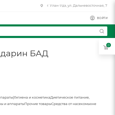
г. Улан-Удэ, ул. Дальневосточная, 7
ВОЙТИ
0
ндарин БАД
епараты)
Гигиена и косметика
Диетическое питание,
ы и аппараты
Прочие товары
Средства от насекомых
не