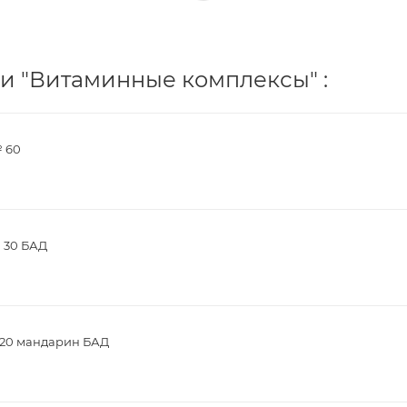
и "Витаминные комплексы" :
№ 60
№ 30 БАД
№20 мандарин БАД