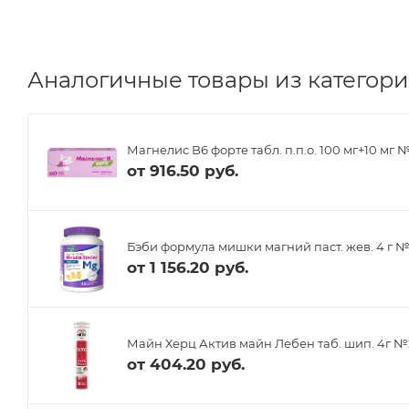
Аналогичные товары из категори
Магнелис B6 форте табл. п.п.о. 100 мг+10 мг 
от
916.50 руб.
Бэби формула мишки магний паст. жев. 4 г 
от
1 156.20 руб.
Майн Херц Актив майн Лебен таб. шип. 4г 
от
404.20 руб.