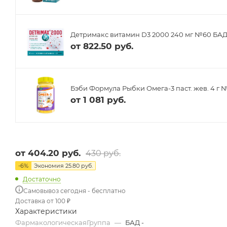
Детримакс витамин D3 2000 240 мг №60 БА
от
822.50 руб.
Бэби Формула Рыбки Омега-3 паст. жев. 4 г 
от
1 081 руб.
от
404.20 руб.
430 руб.
-
6
%
Экономия
25.80 руб.
Достаточно
Самовывоз сегодня - бесплатно
Доставка от 100 ₽
Характеристики
ФармакологическаяГруппа
—
БАД -