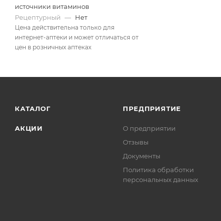
источники витаминов
Рецептурный
—
Нет
Цена действительна только для
интернет-аптеки и может отличаться от
цен в розничных аптеках
КАТАЛОГ
ПРЕДПРИЯТИЕ
АКЦИИ
О предприятии
Отзывы
Документы
Политика обработки
персональных данных