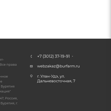
+7 (3012) 37-19-91
ят-
Все права
webzakaz@burfarm.ru
г. Улан-Удэ, ул.
енное
Дальневосточная, 7
ие
 Бурятия
мация"
47, Россия,
Бурятия, г.