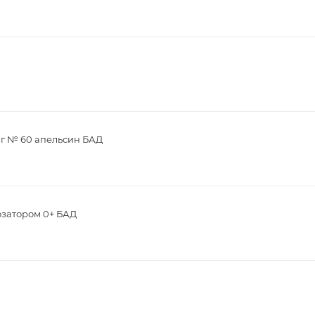
мг № 60 апельсин БАД
озатором 0+ БАД