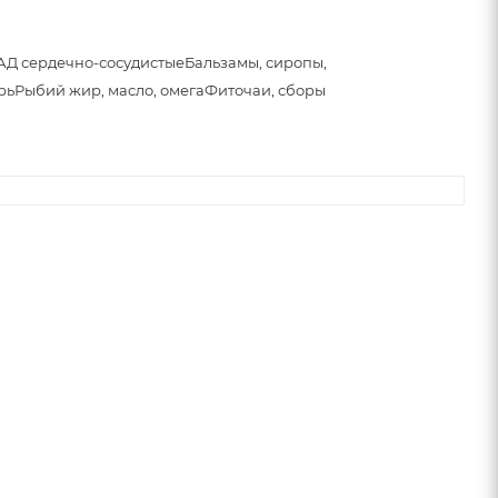
АД сердечно-сосудистые
Бальзамы, сиропы,
рь
Рыбий жир, масло, омега
Фиточаи, сборы