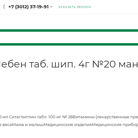
+7 (3012) 37-19-91
ЗАКАЗАТЬ ЗВОНОК
ебен таб. шип. 4г №20 ма
25 мл
Ситаглиптин табл. 100 мг № 28
Витамины (лекарственные пр
е веса
Мама и малыш
Медицинские изделия
Медицинские прибор