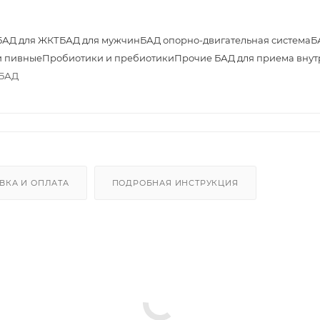
БАД для ЖКТ
БАД для мужчин
БАД опорно-двигательная система
Б
 пивные
Пробиотики и пребиотики
Прочие БАД для приема внут
 БАД
ВКА И ОПЛАТА
ПОДРОБНАЯ ИНСТРУКЦИЯ