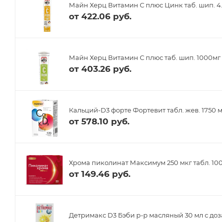
Майн Херц Витамин С плюс Цинк таб. шип. 4.
от
422.06 руб.
Майн Херц Витамин С плюс таб. шип. 1000м
от
403.26 руб.
Кальций-D3 форте Фортевит табл. жев. 1750 
от
578.10 руб.
Хрома пиколинат Максимум 250 мкг табл. 10
от
149.46 руб.
Детримакс D3 Бэби р-р масляный 30 мл с до