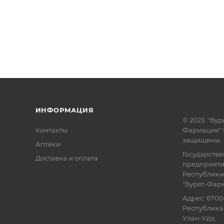
ИНФОРМАЦИЯ
© 2023. "Бур
Контакты
Фармация" 
защищены
Аптеки
Государств
Доставка и оплата
предприят
Республики
"Бурят-Фар
Адрес: 6700
Республика 
Улан-Удэ,