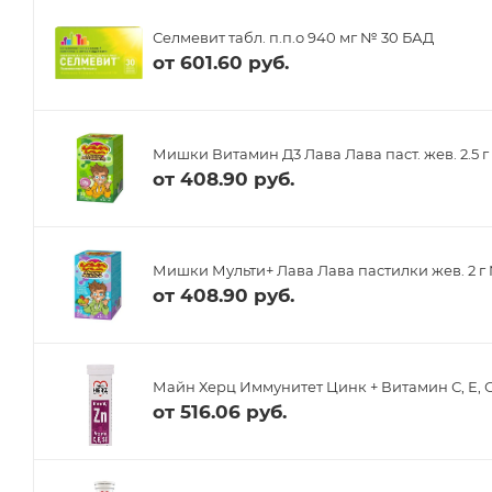
Селмевит табл. п.п.о 940 мг № 30 БАД
от
601.60 руб.
Мишки Витамин Д3 Лава Лава паст. жев. 2.5 г 
от
408.90 руб.
Мишки Мульти+ Лава Лава пастилки жев. 2 
от
408.90 руб.
Майн Херц Иммунитет Цинк + Витамин С, Е, С
от
516.06 руб.