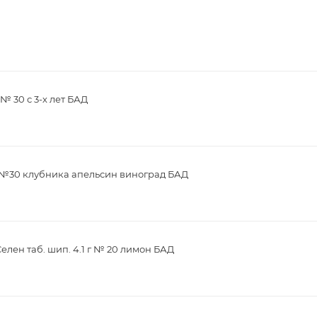
№ 30 с 3-х лет БАД
г №30 клубника апельсин виноград БАД
елен таб. шип. 4.1 г № 20 лимон БАД