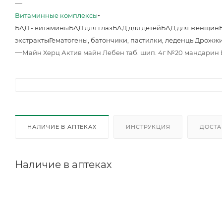
—
Витаминные комплексы
БАД - витамины
БАД для глаз
БАД для детей
БАД для женщин
экстракты
Гематогены, батончики, пастилки, леденцы
Дрожжи
—
Майн Херц Актив майн Лебен таб. шип. 4г №20 мандарин
НАЛИЧИЕ В АПТЕКАХ
ИНСТРУКЦИЯ
ДОСТА
Наличие в аптеках