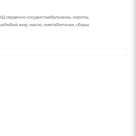
АД сердечно-сосудистые
Бальзамы, сиропы,
рь
Рыбий жир, масло, омега
Фиточаи, сборы