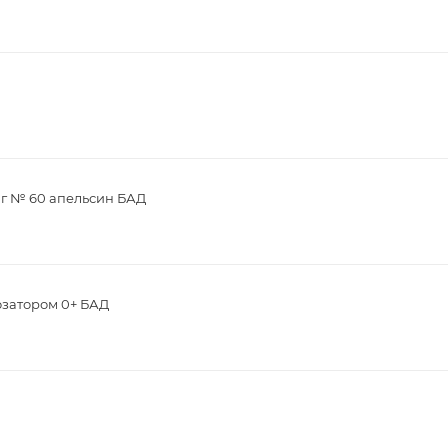
мг № 60 апельсин БАД
озатором 0+ БАД