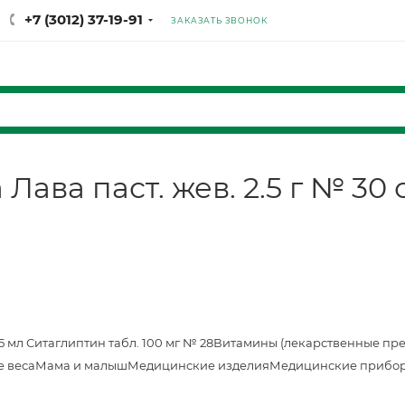
+7 (3012) 37-19-91
ЗАКАЗАТЬ ЗВОНОК
ва паст. жев. 2.5 г № 30 с
25 мл
Ситаглиптин табл. 100 мг № 28
Витамины (лекарственные пр
е веса
Мама и малыш
Медицинские изделия
Медицинские прибор