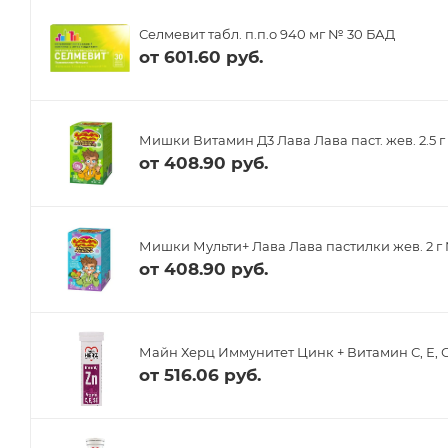
Селмевит табл. п.п.о 940 мг № 30 БАД
от
601.60 руб.
Мишки Витамин Д3 Лава Лава паст. жев. 2.5 г 
от
408.90 руб.
Мишки Мульти+ Лава Лава пастилки жев. 2 
от
408.90 руб.
Майн Херц Иммунитет Цинк + Витамин С, Е, С
от
516.06 руб.