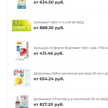
от
634.50 руб.
Селмевит табл. п.п.о № 60 БАД
от
888.30 руб.
Кальций-D3 форте Фортевит табл. жев. 1750 
от
431.46 руб.
Детримакс Бэби масляный раствор 30 мл с д
от
654.24 руб.
Детримакс D3 актив р-р масляный 30 мл БАД
от
827.20 руб.