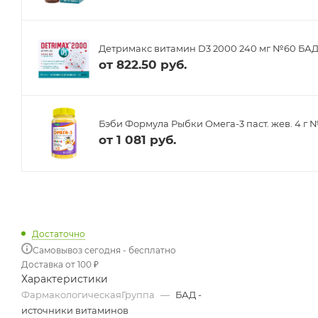
Детримакс витамин D3 2000 240 мг №60 БА
от
822.50 руб.
Бэби Формула Рыбки Омега-3 паст. жев. 4 г 
от
1 081 руб.
Достаточно
Самовывоз сегодня - бесплатно
Доставка от 100 ₽
Характеристики
ФармакологическаяГруппа
—
БАД -
источники витаминов