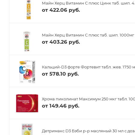
Майн Херц Витамин С плюс Цинк таб. шип. 4.
от
422.06 руб.
Майн Херц Витамин С плюс таб. шип. 1000м
от
403.26 руб.
Кальций-D3 форте Фортевит табл. жев. 1750 
от
578.10 руб.
Хрома пиколинат Максимум 250 мкг табл. 10
от
149.46 руб.
Детримакс D3 Бэби р-р масляный 30 мл с до