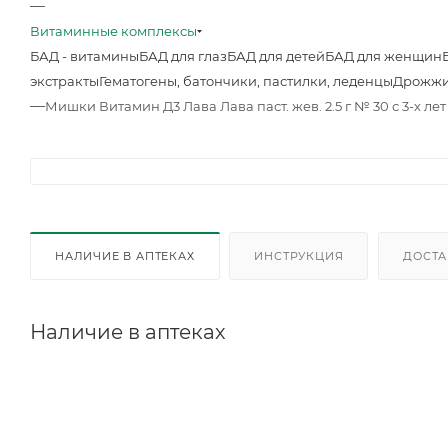
—
Витаминные комплексы
БАД - витамины
БАД для глаз
БАД для детей
БАД для женщин
экстракты
Гематогены, батончики, пастилки, леденцы
Дрожжи
—
Мишки Витамин Д3 Лава Лава паст. жев. 2.5 г № 30 с 3-х ле
НАЛИЧИЕ В АПТЕКАХ
ИНСТРУКЦИЯ
ДОСТА
Наличие в аптеках