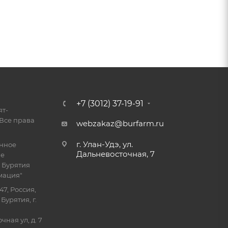
+7 (3012) 37-19-91
ят-
Все права
webzakaz@burfarm.ru
г. Улан-Удэ, ул.
енное
Дальневосточная, 7
ие
 Бурятия
мация"
47, Россия,
Бурятия, г.
ная ул, д. 7