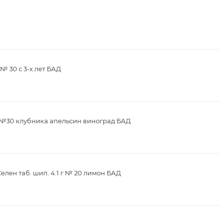
№ 30 с 3-х лет БАД
г №30 клубника апельсин виноград БАД
елен таб. шип. 4.1 г № 20 лимон БАД