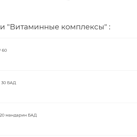
и "Витаминные комплексы" :
№ 60
№ 30 БАД
№20 мандарин БАД