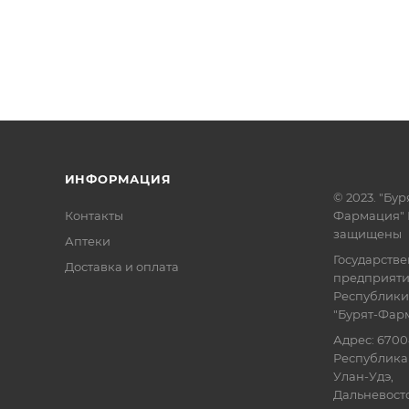
ИНФОРМАЦИЯ
© 2023. "Бур
Контакты
Фармация" 
защищены
Аптеки
Государств
Доставка и оплата
предприят
Республики
"Бурят-Фар
Адрес: 6700
Республика 
Улан-Удэ,
Дальневосточ