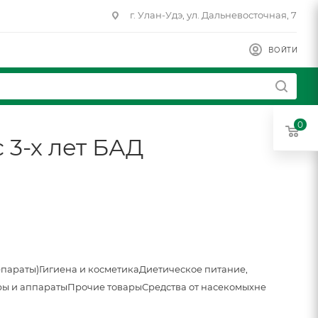
г. Улан-Удэ, ул. Дальневосточная, 7
ВОЙТИ
0
 3-х лет БАД
епараты)
Гигиена и косметика
Диетическое питание,
ы и аппараты
Прочие товары
Средства от насекомых
не