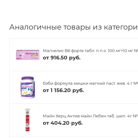
Аналогичные товары из категори
Магнелис B6 форте табл. п.п.о. 100 мг+10 мг 
от
916.50 руб.
Бэби формула мишки магний паст. жев. 4 г 
от
1 156.20 руб.
Майн Херц Актив майн Лебен таб. шип. 4г 
от
404.20 руб.