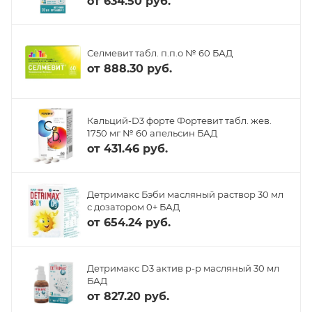
от
634.50 руб.
Селмевит табл. п.п.о № 60 БАД
от
888.30 руб.
Кальций-D3 форте Фортевит табл. жев.
1750 мг № 60 апельсин БАД
от
431.46 руб.
Детримакс Бэби масляный раствор 30 мл
с дозатором 0+ БАД
от
654.24 руб.
Детримакс D3 актив р-р масляный 30 мл
БАД
от
827.20 руб.