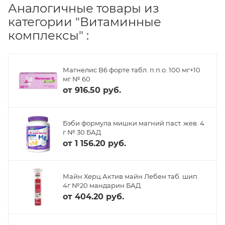
Аналогичные товары из
категории "Витаминные
комплексы" :
Магнелис B6 форте табл. п.п.о. 100 мг+10
мг № 60
от
916.50 руб.
Бэби формула мишки магний паст. жев. 4
г № 30 БАД
от
1 156.20 руб.
Майн Херц Актив майн Лебен таб. шип.
4г №20 мандарин БАД
от
404.20 руб.