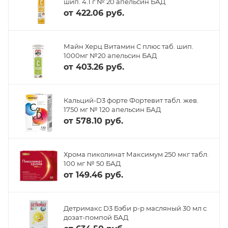
шип. 4.1 г № 20 апельсин БАД
от
422.06 руб.
Майн Херц Витамин С плюс таб. шип.
1000мг №20 апельсин БАД
от
403.26 руб.
Кальций-D3 форте Фортевит табл. жев.
1750 мг № 120 апельсин БАД
от
578.10 руб.
Хрома пиколинат Максимум 250 мкг табл.
100 мг № 50 БАД
от
149.46 руб.
Детримакс D3 Бэби р-р масляный 30 мл с
дозат-помпой БАД