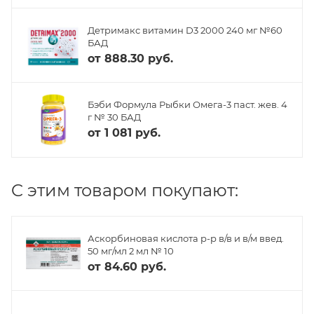
Детримакс витамин D3 2000 240 мг №60
БАД
от
888.30 руб.
Бэби Формула Рыбки Омега-3 паст. жев. 4
г № 30 БАД
от
1 081 руб.
C этим товаром покупают:
Аскорбиновая кислота р-р в/в и в/м введ.
50 мг/мл 2 мл № 10
от
84.60 руб.