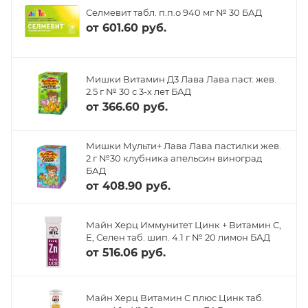
Селмевит табл. п.п.о 940 мг № 30 БАД
от
601.60 руб.
Мишки Витамин Д3 Лава Лава паст. жев.
2.5 г № 30 с 3-х лет БАД
от
366.60 руб.
Мишки Мульти+ Лава Лава пастилки жев.
2 г №30 клубника апельсин виноград
БАД
от
408.90 руб.
Майн Херц Иммунитет Цинк + Витамин С,
Е, Селен таб. шип. 4.1 г № 20 лимон БАД
от
516.06 руб.
Майн Херц Витамин С плюс Цинк таб.