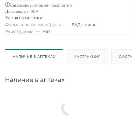
Самовывоз сегодня - бесплатно
Доставка от 100 ₽
Характеристики
ФармакологическаяГруппа
—
БАД к пище
Рецептурный
—
Нет
НАЛИЧИЕ В АПТЕКАХ
ИНСТРУКЦИЯ
ДОСТАВК
Наличие в аптеках