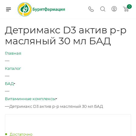
0
Детримакс D3 актив р-р
масляный 30 мл БАД
Главная
—
Каталог
—
БАД
—
Витаминные комплексы
—
Детримакс D3 актив р-р масляный 30 мл БАД
Достаточно