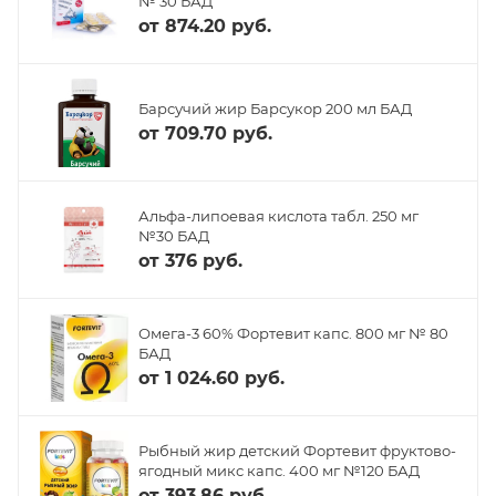
№ 30 БАД
от
874.20 руб.
Барсучий жир Барсукор 200 мл БАД
от
709.70 руб.
Альфа-липоевая кислота табл. 250 мг
№30 БАД
от
376 руб.
Омега-3 60% Фортевит капс. 800 мг № 80
БАД
от
1 024.60 руб.
Рыбный жир детский Фортевит фруктово-
ягодный микс капс. 400 мг №120 БАД
от
393.86 руб.