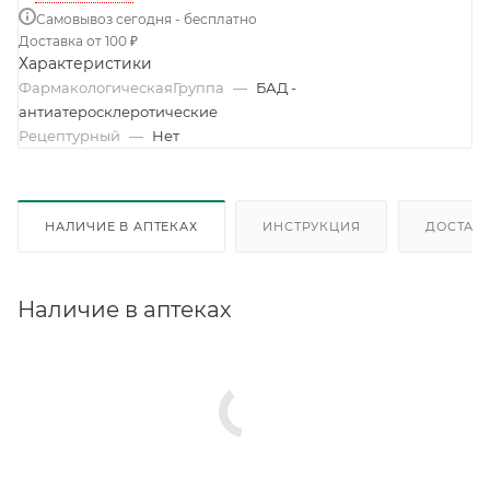
Самовывоз сегодня - бесплатно
Доставка от 100 ₽
Характеристики
ФармакологическаяГруппа
—
БАД -
антиатеросклеротические
Рецептурный
—
Нет
НАЛИЧИЕ В АПТЕКАХ
ИНСТРУКЦИЯ
ДОСТАВК
Наличие в аптеках