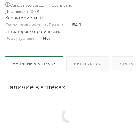
Самовывоз сегодня - бесплатно
Доставка от 100 ₽
Характеристики
ФармакологическаяГруппа
—
БАД -
антиатеросклеротические
Рецептурный
—
Нет
НАЛИЧИЕ В АПТЕКАХ
ИНСТРУКЦИЯ
ДОСТАВК
Наличие в аптеках