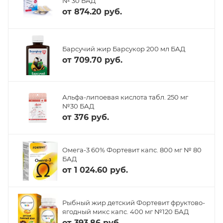
№ 30 БАД
от
874.20 руб.
Барсучий жир Барсукор 200 мл БАД
от
709.70 руб.
Альфа-липоевая кислота табл. 250 мг
№30 БАД
от
376 руб.
Омега-3 60% Фортевит капс. 800 мг № 80
БАД
от
1 024.60 руб.
Рыбный жир детский Фортевит фруктово-
ягодный микс капс. 400 мг №120 БАД
от
393.86 руб.