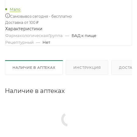
Мало
Самовывоз сегодня - бесплатно
Доставка от 100 ₽
Характеристики
ФармакологическаяГруппа
—
БАД к пище
Рецептурный
—
Нет
НАЛИЧИЕ В АПТЕКАХ
ИНСТРУКЦИЯ
ДОСТАВК
Наличие в аптеках