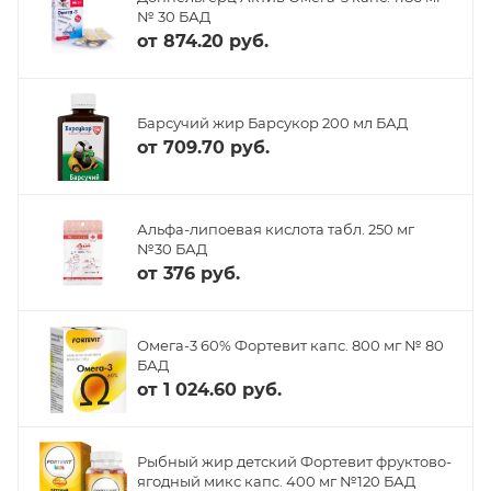
№ 30 БАД
от
874.20 руб.
Барсучий жир Барсукор 200 мл БАД
от
709.70 руб.
Альфа-липоевая кислота табл. 250 мг
№30 БАД
от
376 руб.
Омега-3 60% Фортевит капс. 800 мг № 80
БАД
от
1 024.60 руб.
Рыбный жир детский Фортевит фруктово-
ягодный микс капс. 400 мг №120 БАД