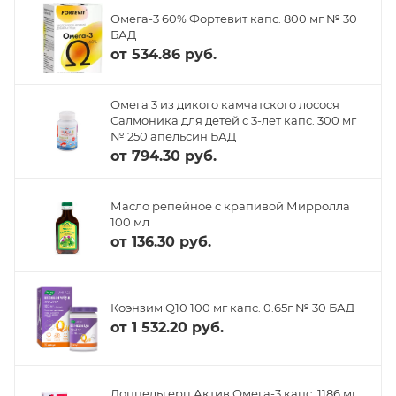
Омега-3 60% Фортевит капс. 800 мг № 30
БАД
от
534.86 руб.
Омега 3 из дикого камчатского лосося
Салмоника для детей с 3-лет капс. 300 мг
№ 250 апельсин БАД
от
794.30 руб.
Масло репейное с крапивой Мирролла
100 мл
от
136.30 руб.
Коэнзим Q10 100 мг капс. 0.65г № 30 БАД
от
1 532.20 руб.
Доппельгерц Актив Омега-3 капс. 1186 мг