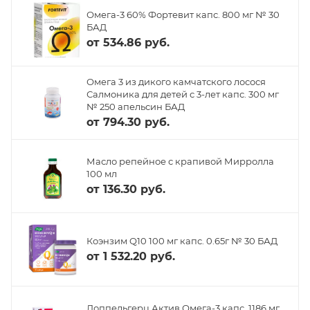
Омега-3 60% Фортевит капс. 800 мг № 30
БАД
от
534.86 руб.
Омега 3 из дикого камчатского лосося
Салмоника для детей с 3-лет капс. 300 мг
№ 250 апельсин БАД
от
794.30 руб.
Масло репейное с крапивой Мирролла
100 мл
от
136.30 руб.
Коэнзим Q10 100 мг капс. 0.65г № 30 БАД
от
1 532.20 руб.
Доппельгерц Актив Омега-3 капс. 1186 мг