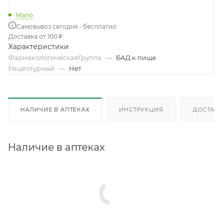
Мало
Самовывоз сегодня - бесплатно
Доставка от 100 ₽
Характеристики
ФармакологическаяГруппа
—
БАД к пище
Рецептурный
—
Нет
НАЛИЧИЕ В АПТЕКАХ
ИНСТРУКЦИЯ
ДОСТАВК
Наличие в аптеках