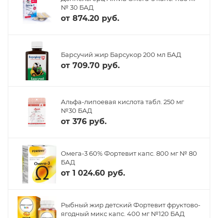
№ 30 БАД
от
874.20 руб.
Барсучий жир Барсукор 200 мл БАД
от
709.70 руб.
Альфа-липоевая кислота табл. 250 мг
№30 БАД
от
376 руб.
Омега-3 60% Фортевит капс. 800 мг № 80
БАД
от
1 024.60 руб.
Рыбный жир детский Фортевит фруктово-
ягодный микс капс. 400 мг №120 БАД