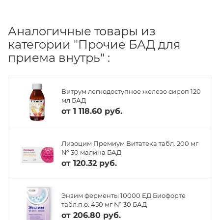
Аналогичные товары из
категории "Прочие БАД для
приема внутрь" :
Витрум легкодоступное железо сироп 120
мл БАД
от
1 118.60 руб.
Лизоцим Премиум Витатека табл. 200 мг
№ 30 малина БАД
от
120.32 руб.
Энзим ферменты 10000 ЕД Биофорте
табл.п.о. 450 мг № 30 БАД
от
206.80 руб.