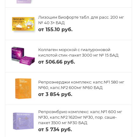
Лизоцим Биофорте табл. для расс. 200 мг
№ 40 3+ БАД
от
155.10 руб.
Коллаген морской с гиалуроновой
кислотой стик-пакет 3000 мг № 15 БАД
от
506.66 руб.
Репроэнерджи комплекс: капс.№1 580 мг
№60, капс.№2 600мг №60 БАД
от
3 854 руб.
Репроэмбрио комплекс: капс.№1 600 мг
№30, капс.№2 1620мг №30, пор. саше-
пакет 3500 мг №30 БАД
от
5 734 руб.