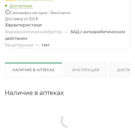
Достаточно
Самовывоз сегодня - бесплатно
Доставка от 100 ₽
Характеристики
ФармакологическаяГруппа
—
БАД с антидиабетическим
действием
Рецептурный
—
Нет
НАЛИЧИЕ В АПТЕКАХ
ИНСТРУКЦИЯ
ДОСТАВК
Наличие в аптеках