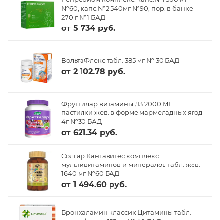
№60, капс.№2 540мг №90, пор. в банке
270 г №1 БАД
от
5 734 руб.
ВольтаФлекс табл. 385 мг № 30 БАД
от
2 102.78 руб.
Фруттилар витамины Д3 2000 МЕ
пастилки жев. в форме мармеладных ягод
4г №30 БАД
от
621.34 руб.
Солгар Кангавитес комплекс
мультивитаминов и минералов табл. жев.
1640 мг №60 БАД
от
1 494.60 руб.
Бронхаламин классик Цитамины табл.