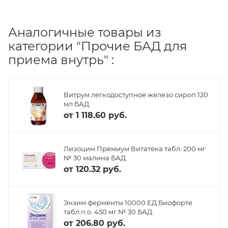
Аналогичные товары из
категории "Прочие БАД для
приема внутрь" :
Витрум легкодоступное железо сироп 120
мл БАД
от
1 118.60 руб.
Лизоцим Премиум Витатека табл. 200 мг
№ 30 малина БАД
от
120.32 руб.
Энзим ферменты 10000 ЕД Биофорте
табл.п.о. 450 мг № 30 БАД
от
206.80 руб.