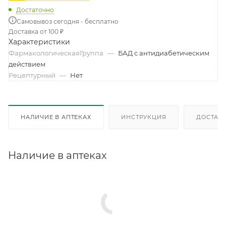
Достаточно
Самовывоз сегодня - бесплатно
Доставка от 100 ₽
Характеристики
ФармакологическаяГруппа
—
БАД с антидиабетическим
действием
Рецептурный
—
Нет
НАЛИЧИЕ В АПТЕКАХ
ИНСТРУКЦИЯ
ДОСТАВК
Наличие в аптеках