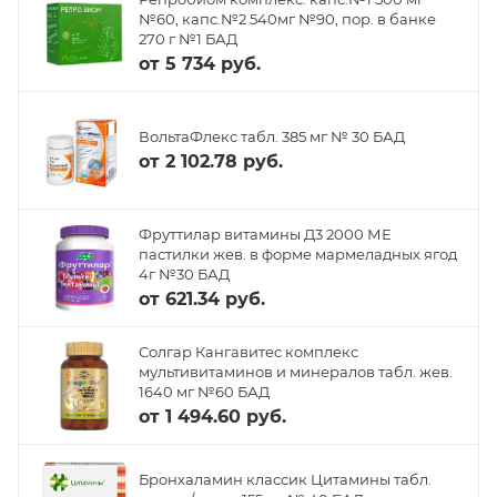
№60, капс.№2 540мг №90, пор. в банке
270 г №1 БАД
от
5 734 руб.
ВольтаФлекс табл. 385 мг № 30 БАД
от
2 102.78 руб.
Фруттилар витамины Д3 2000 МЕ
пастилки жев. в форме мармеладных ягод
4г №30 БАД
от
621.34 руб.
Солгар Кангавитес комплекс
мультивитаминов и минералов табл. жев.
1640 мг №60 БАД
от
1 494.60 руб.
Бронхаламин классик Цитамины табл.