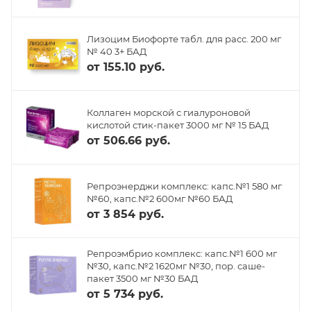
Лизоцим Биофорте табл. для расс. 200 мг
№ 40 3+ БАД
от
155.10 руб.
Коллаген морской с гиалуроновой
кислотой стик-пакет 3000 мг № 15 БАД
от
506.66 руб.
Репроэнерджи комплекс: капс.№1 580 мг
№60, капс.№2 600мг №60 БАД
от
3 854 руб.
Репроэмбрио комплекс: капс.№1 600 мг
№30, капс.№2 1620мг №30, пор. саше-
пакет 3500 мг №30 БАД
от
5 734 руб.