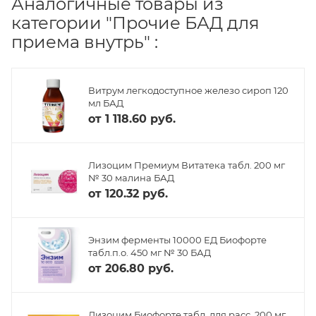
Аналогичные товары из
категории "Прочие БАД для
приема внутрь" :
Витрум легкодоступное железо сироп 120
мл БАД
от
1 118.60 руб.
Лизоцим Премиум Витатека табл. 200 мг
№ 30 малина БАД
от
120.32 руб.
Энзим ферменты 10000 ЕД Биофорте
табл.п.о. 450 мг № 30 БАД
от
206.80 руб.
Лизоцим Биофорте табл. для расс. 200 мг