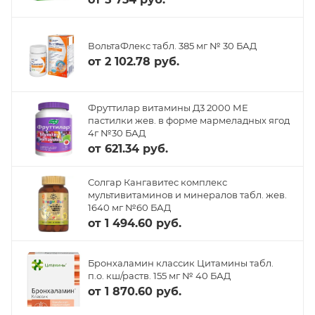
ВольтаФлекс табл. 385 мг № 30 БАД
от
2 102.78 руб.
Фруттилар витамины Д3 2000 МЕ
пастилки жев. в форме мармеладных ягод
4г №30 БАД
от
621.34 руб.
Солгар Кангавитес комплекс
мультивитаминов и минералов табл. жев.
1640 мг №60 БАД
от
1 494.60 руб.
Бронхаламин классик Цитамины табл.
п.о. кш/раств. 155 мг № 40 БАД
от
1 870.60 руб.