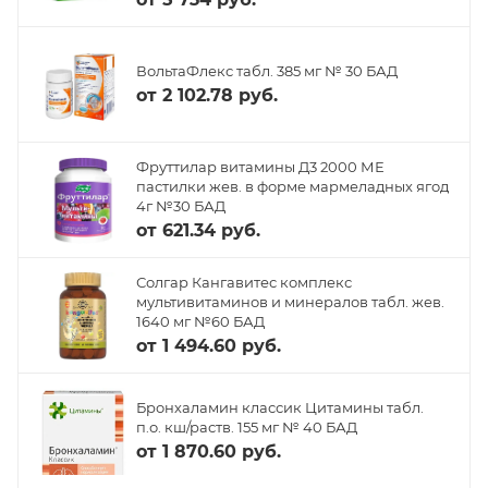
ВольтаФлекс табл. 385 мг № 30 БАД
от
2 102.78 руб.
Фруттилар витамины Д3 2000 МЕ
пастилки жев. в форме мармеладных ягод
4г №30 БАД
от
621.34 руб.
Солгар Кангавитес комплекс
мультивитаминов и минералов табл. жев.
1640 мг №60 БАД
от
1 494.60 руб.
Бронхаламин классик Цитамины табл.
п.о. кш/раств. 155 мг № 40 БАД
от
1 870.60 руб.