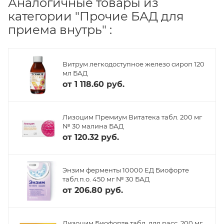
Аналогичные товары из
категории "Прочие БАД для
приема внутрь" :
Витрум легкодоступное железо сироп 120
мл БАД
от
1 118.60 руб.
Лизоцим Премиум Витатека табл. 200 мг
№ 30 малина БАД
от
120.32 руб.
Энзим ферменты 10000 ЕД Биофорте
табл.п.о. 450 мг № 30 БАД
от
206.80 руб.
Лизоцим Биофорте табл. для расс. 200 мг