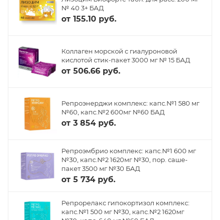
№ 40 3+ БАД
от
155.10 руб.
Коллаген морской с гиалуроновой
кислотой стик-пакет 3000 мг № 15 БАД
от
506.66 руб.
Репроэнерджи комплекс: капс.№1 580 мг
№60, капс.№2 600мг №60 БАД
от
3 854 руб.
Репроэмбрио комплекс: капс.№1 600 мг
№30, капс.№2 1620мг №30, пор. саше-
пакет 3500 мг №30 БАД
от
5 734 руб.
Репрорелакс гипокортизол комплекс:
капс.№1 500 мг №30, капс.№2 1620мг