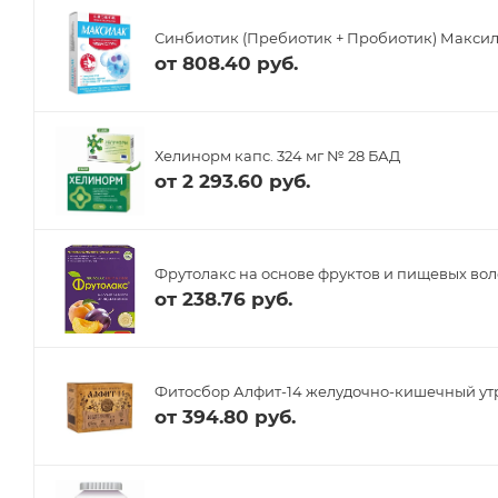
Синбиотик (Пребиотик + Пробиотик) Максил
от
808.40 руб.
Хелинорм капс. 324 мг № 28 БАД
от
2 293.60 руб.
Фрутолакс на основе фруктов и пищевых воло
от
238.76 руб.
Фитосбор Алфит-14 желудочно-кишечный ут
от
394.80 руб.