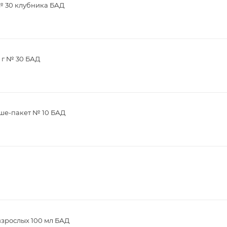
 № 30 клубника БАД
 г № 30 БАД
аше-пакет № 10 БАД
взрослых 100 мл БАД