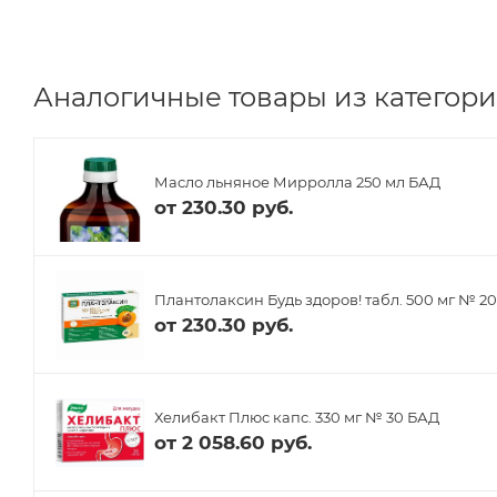
Аналогичные товары из категори
Масло льняное Мирролла 250 мл БАД
от
230.30 руб.
Плантолаксин Будь здоров! табл. 500 мг № 2
от
230.30 руб.
Хелибакт Плюс капс. 330 мг № 30 БАД
от
2 058.60 руб.