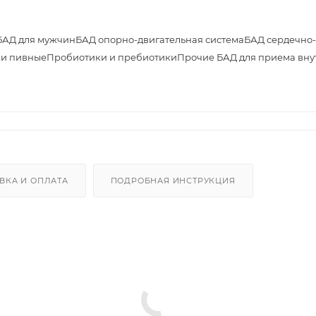
БАД для мужчин
БАД опорно-двигательная система
БАД сердечно-
и пивные
Пробиотики и пребиотики
Прочие БАД для приема вну
ВКА И ОПЛАТА
ПОДРОБНАЯ ИНСТРУКЦИЯ