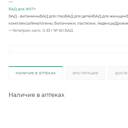
—
БАД для ЖКТ
БАД - витамины
БАД для глаз
БАД для детей
БАД для женщин
комплексы
Гематогены, батончики, пастилки, леденцы
Дрожж
—
Гепатрин капс. 0.33 г № 60 БАД
НАЛИЧИЕ В АПТЕКАХ
ИНСТРУКЦИЯ
ДОСТА
Наличие в аптеках