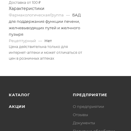
Доставка от 100 ₽
Характеристики
ФармакологическаяГруппа
—
БАД
для поддержания функции печени,
желчевыводящих путей и желчного
пузыря
Рецептурный
—
Нет
Цена действительна только для
интернет-аптеки и может отличаться от
цен в розничных аптеках
КАТАЛОГ
ПРЕДПРИЯТИЕ
АКЦИИ
О предприятии
Отзывы
Документы