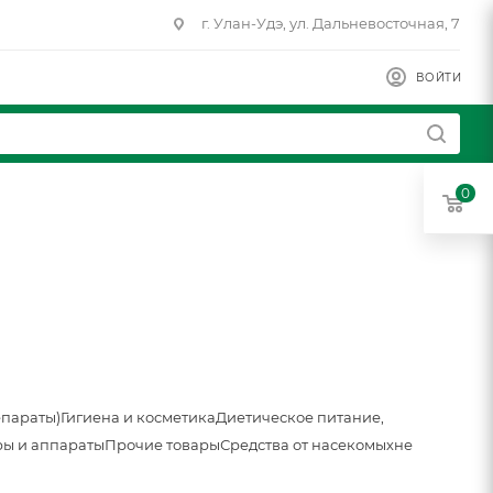
г. Улан-Удэ, ул. Дальневосточная, 7
ВОЙТИ
0
епараты)
Гигиена и косметика
Диетическое питание,
ы и аппараты
Прочие товары
Средства от насекомых
не