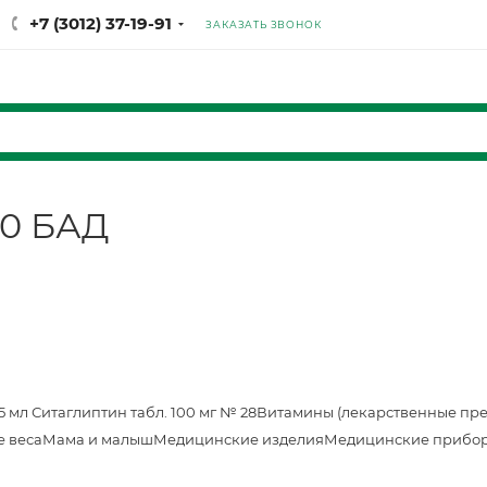
+7 (3012) 37-19-91
ЗАКАЗАТЬ ЗВОНОК
60 БАД
25 мл
Ситаглиптин табл. 100 мг № 28
Витамины (лекарственные пр
е веса
Мама и малыш
Медицинские изделия
Медицинские прибор