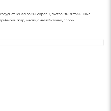
сосудистые
Бальзамы, сиропы, экстракты
Витаминные
трь
Рыбий жир, масло, омега
Фиточаи, сборы