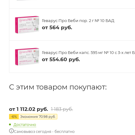
Геварус Про Беби пор. 2 г № 10 БАД
от
564 руб.
Геварус Про Беби капс. 595 мг № 10 с 3-х лет 
от
554.60 руб.
C этим товаром покупают:
от
1 112.02 руб.
1 183 руб.
-
6
%
Экономия
70.98 руб.
Достаточно
Самовывоз сегодня - бесплатно