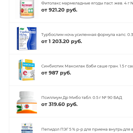
Фитолакс мармеладные ягоды паст. жев. 4 г
от
921.20 руб.
Турбослим ночь усиленная формула капс. 0.3
от
1 203.20 руб.
Синбиотик Максилак Бэби саше гран. 1.5 г с
от
987 руб.
Псиллиум Др Мибо табл. 0.5 г № 90 БАД
от
319.60 руб.
Пепидол ПЭГ 5 % р-р для приема внутрь для 