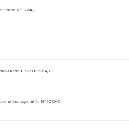
ак капс. № 10 БАД
кон капс. 0.35 г № 15 БАД
ренний вечерний 2 г № 60 БАД