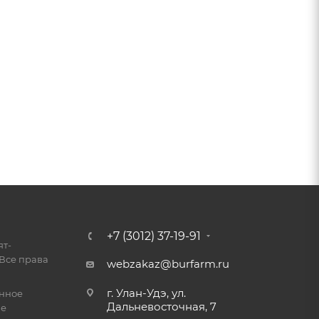
+7 (3012) 37-19-91
ят-
Все права
webzakaz@burfarm.ru
г. Улан-Удэ, ул.
енное
Дальневосточная, 7
ие