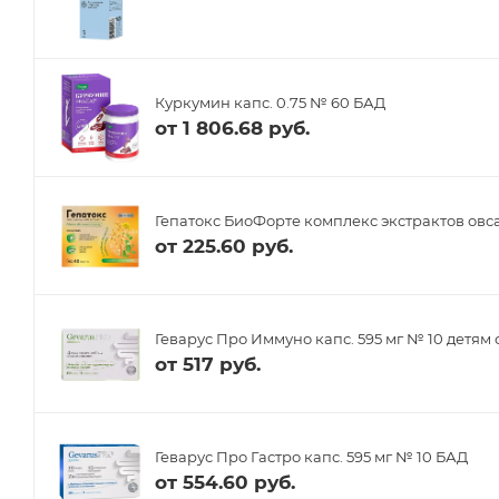
Куркумин капс. 0.75 № 60 БАД
от
1 806.68 руб.
Гепатокс БиоФорте комплекс экстрактов овса
от
225.60 руб.
Геварус Про Иммуно капс. 595 мг № 10 детям 
от
517 руб.
Геварус Про Гастро капс. 595 мг № 10 БАД
от
554.60 руб.